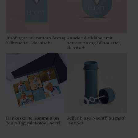
Anhänger mit nettem Anzug
Runder Aufkleber mit
'Silhouette' | klassisch
nettem Anzug 'Silhouette' |
klassisch
Dankeskarte Kommunion
Seifenblase 'Nachtblau matt'
'Mein Tag' mit Fotos | Acryl
| 6er Set