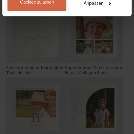
Cookies zulassen
Anpassen
Vanillegeschmack als
weißem Windrad
Gastgeschenk Jugendweihe
1 kg (± 70 Stück)
Servietten mit individuellem
Super schöne Servietten mit
Text | 9er Set
Fotos | Collagen-Look
Makramee Anhänger 'White
Pflanzenstecker aus
Clouds' | geflochten
Plexiglas 'Rainbow' | rund