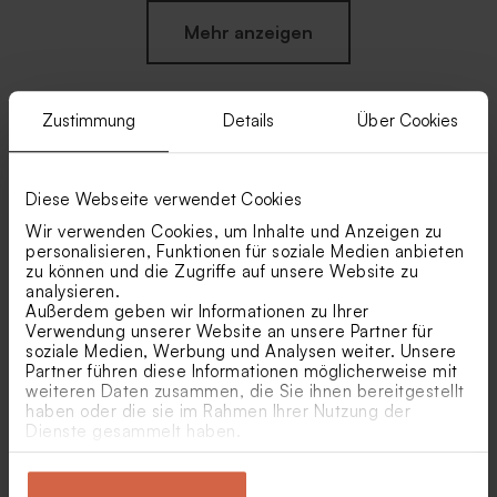
Mehr anzeigen
Zustimmung
Details
Über Cookies
Ähnliche Produkte
Diese Webseite verwendet Cookies
Willkommen-Board mit Foto
Biologische Samenbomben
Wir verwenden Cookies, um Inhalte und Anzeigen zu
und Text 'Neue Phase' | Acryl
Beige pro 25 Stück
personalisieren, Funktionen für soziale Medien anbieten
zu können und die Zugriffe auf unsere Website zu
Neu
analysieren.
Außerdem geben wir Informationen zu Ihrer
Verwendung unserer Website an unsere Partner für
soziale Medien, Werbung und Analysen weiter. Unsere
Partner führen diese Informationen möglicherweise mit
weiteren Daten zusammen, die Sie ihnen bereitgestellt
haben oder die sie im Rahmen Ihrer Nutzung der
Dienste gesammelt haben.
Originelle Serviette mit
Originelle Serviette mit Text
farbigen Text und Foto |
und Foto | Minimal Design
Modernes Design
Nougatwürfel mit
Personalisierter Bleistift mit