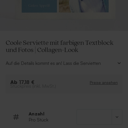
Coole Serviette mit farbigen Textblock
und Fotos | Collagen-Look
Auf die Details kommt es an! Lass die Servietten
bedrucken, die perfekt zu deiner Party passen. Lass
diese originellen Servietten mit deinem Foto und Text
Ab
bedrucken! Mit diesen einzigartigen bedruckten
17,18 €
Preise ansehen
Stückpreis (inkl. MwSt.)
Servietten wird jede Party ein echter Erfolg.
Satz von 9 Stück
Leinenoptik und -gefühl
Material: luxuriöse Papierservietten
Anzahl
Farbe: weiß
Pro Stück
Serviettengröße: 20x20 cm