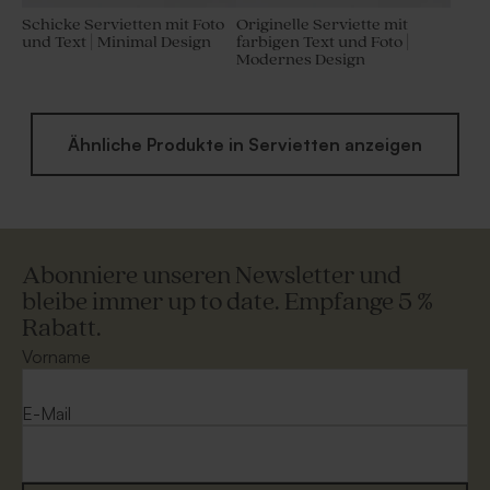
Schicke Servietten mit Foto
Originelle Serviette mit
und Text | Minimal Design
farbigen Text und Foto |
Modernes Design
Ähnliche Produkte in Servietten anzeigen
Abonniere unseren Newsletter und
bleibe immer up to date. Empfange 5 %
Rabatt.
Vorname
E-Mail