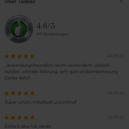
Über Tadaaz
4.8
/
5
Quadratische Umschlag
Quadratischer Umschlag
951 Bewertungen
'Magenta'
'Braun'
04.08.26
..anwendungsfreundlich. leicht verständlich. vielfach
nutzbar. schnelle lieferung. sehr gute problembetreuung.
Danke dafür!
28.07.26
Super schön, individuell und schnell
Quadratischer Umschlag
Quadratischer Umschlag
'zartes Rosa'
'Mittelblauer'
22.07.26
Einfach alles toll, danke