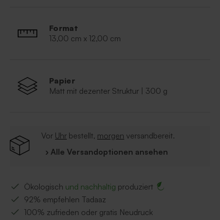
Gastgeschenke und Tischdekoration aus einem Guss
zu erhalten.
Format
13,00 cm x 12,00 cm
Papier
Matt mit dezenter Struktur | 300 g
Vor
Uhr
bestellt,
morgen
versandbereit.
› Alle Versandoptionen ansehen
Ökologisch
und nachhaltig
produziert
92% empfehlen Tadaaz
100% zufrieden oder gratis Neudruck