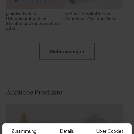
Quadratisches
Weißer Pappkoffer zur
Urlaubsfotobuch mit
Geburt für Opa und Oma
Streifen und einem netten
Zitat
Neu
Mehr anzeigen
Ähnliche Produkte
Fotorahmen aus Holz für 10
Babydecke in Nougat mit
Urlaubsfotos mit Textfeld auf
gesticktem Namen
gestreiftem Hintergrund
Zustimmung
Details
Über Cookies