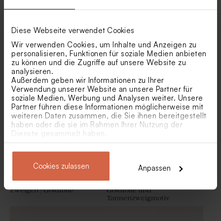
Diese Webseite verwendet Cookies
Wir verwenden Cookies, um Inhalte und Anzeigen zu
personalisieren, Funktionen für soziale Medien anbieten
Weihnachtskarte 'Winter
Besondere Weihnachtskarte
zu können und die Zugriffe auf unsere Website zu
Wonderland' | aus Holz
'Weihnachtskugel' basteln|
Mit Goldfolie
analysieren.
Außerdem geben wir Informationen zu Ihrer
Verwendung unserer Website an unsere Partner für
soziale Medien, Werbung und Analysen weiter. Unsere
Partner führen diese Informationen möglicherweise mit
weiteren Daten zusammen, die Sie ihnen bereitgestellt
haben oder die sie im Rahmen Ihrer Nutzung der
Dienste gesammelt haben.
Cookies zulassen
Anpassen
Große Weihnachtskarte mit
Ovale Weihnachtskarte mit
Zweigen | Goldfolie
Goldfolie und
Tannenzweigmotiv