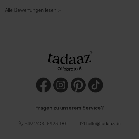
Alle Bewertungen lesen
>
Quadratischer Umschlag
Quadratischer Umschlag
'Silber'
'Schwarz'
Fragen zu unserem Service?
Umschlag 'Lila'
Umschlag 'Terracotta'
+49 2405 8923-001
hello@tadaaz.de