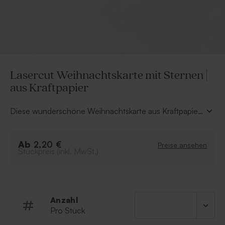
Lasercut Weihnachtskarte mit Sternen |
aus Kraftpapier
Diese wunderschöne Weihnachtskarte aus Kraftpapier
mit Lasercut Ausstanzungen in Form von Sternchen
kann auf der Vorderseite durch ein persönliches Foto
Ab
ergänzt werden. Die Rückseite der Weihnachtskarte
2,20 €
Preise ansehen
Stückpreis (inkl. MwSt.)
bietet ausreichend Platz für deine liebsten
Weihnachtsgrüße und Neujahrsglückwünsche.
Entscheide dich dabei für eine Schriftart deiner Wahl.
Anzahl
Pro Stück