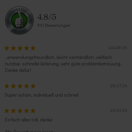
Umschlag mit Spitzklappe
Umschlag mit spitzer Klappe
4.8
/
5
aus Recyclingpapier
'Eukalyptus'
951 Bewertungen
04.08.26
..anwendungsfreundlich. leicht verständlich. vielfach
nutzbar. schnelle lieferung. sehr gute problembetreuung.
Danke dafür!
28.07.26
Umschlag mit spitzer Klappe
Umschlag 'Silber'
'Rostbraun'
Super schön, individuell und schnell
22.07.26
Einfach alles toll, danke