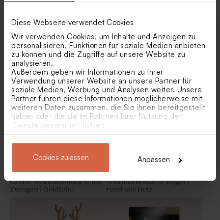
Diese Webseite verwendet Cookies
Wir verwenden Cookies, um Inhalte und Anzeigen zu
personalisieren, Funktionen für soziale Medien anbieten
zu können und die Zugriffe auf unsere Website zu
Weihnachtskarte 'Winter
Trendige Weihnachtskarte
Wonderland' | aus Holz
mit Streifen und Wünschen
analysieren.
in Goldfolie
Außerdem geben wir Informationen zu Ihrer
Verwendung unserer Website an unsere Partner für
soziale Medien, Werbung und Analysen weiter. Unsere
Partner führen diese Informationen möglicherweise mit
weiteren Daten zusammen, die Sie ihnen bereitgestellt
haben oder die sie im Rahmen Ihrer Nutzung der
Dienste gesammelt haben.
Cookies zulassen
Anpassen
Große Weihnachtskarte mit
Weihnachtskarte 'Kugel' |
Zweigen | Goldfolie
rund aus Holz