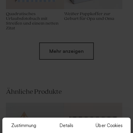
Quadratisches
Weißer Pappkoffer zur
Urlaubsfotobuch mit
Geburt für Opa und Oma
Streifen und einem netten
Zitat
Neu
Mehr anzeigen
Ähnliche Produkte
Fotorahmen aus Holz für 10
Babydecke in Nougat mit
Urlaubsfotos mit Textfeld auf
gesticktem Namen
gestreiftem Hintergrund
Zustimmung
Details
Über Cookies