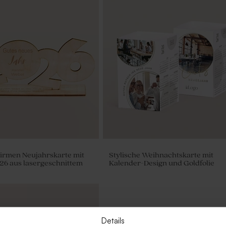
Firmen Neujahrskarte mit
Stylische Weihnachtskarte mit
26 aus lasergeschnittem
Kalender-Design und Goldfolie
Details