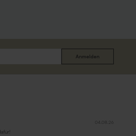
Anmelden
Quadratischer Umschlag mit
'
Spitzklappe aus Recyclingpapier
04.08.26
afür!