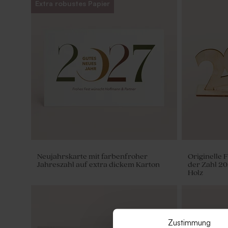
Extra robustes Papier
Neujahrskarte mit farbenfroher
Originelle 
Jahreszahl auf extra dickem Karton
der Zahl 20
Holz
Zustimmung