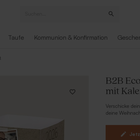
Taufe
Kommunion & Konfirmation
Gesche
n
B2B Eco
mit Kal
Verschicke dei
deine Weihnach
stylischen Kale
Logo und deine
persönliche Not
Jetz