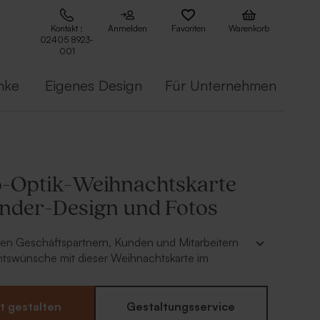
Kontakt :
Anmelden
Favoriten
Warenkorb
02405 8923-
001
nke
Eigenes Design
Für Unternehmen
-Optik-Weihnachtskarte
ender-Design und Fotos
nen Geschäftspartnern, Kunden und Mitarbeitern
tswünsche mit dieser Weihnachtskarte im
nder-Design. Füge in unserem Online-Editor dein
n eigenen Text hinzu, um der Karte eine
e zu verleihen.
t gestalten
Gestaltungsservice