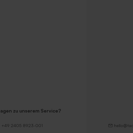
her Umschlag 'Rostbraun'
Quadratischer Umschlag mit spitz
Klappe 'Eukalyptus'
ragen zu unserem Service?
+49 2405 8923-001
hello@ta