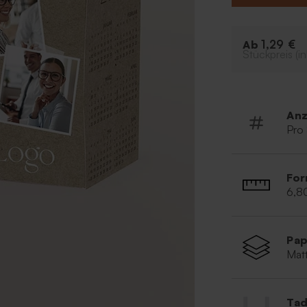
Format im K
Füge ein Lo
Eco-Optik
1,29 €
Ab
Stückpreis (in
Anz
Pro
For
6,8
Pap
Matt
Tad