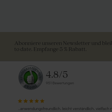
Abonniere unseren Newsletter und ble
to date. Empfange 5 % Rabatt.
4.8
/
5
951 Bewertungen
Umschlag 'Gold'
Transparen
..anwendungsfreundlich. leicht verständlich. vielfach