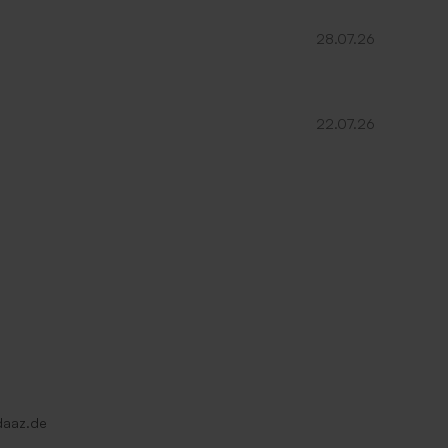
28.07.26
22.07.26
er
Quadratischer Umschlag in Silber
daaz.de