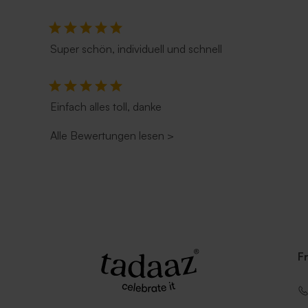
Super schön, individuell und schnell
Einfach alles toll, danke
Alle Bewertungen lesen
>
Quadratischer Umschlag mit spitzer
Quadratisc
Klappe 'Nude'
F