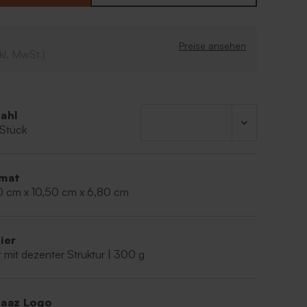
alenderdesign
go hinzu
Preise ansehen
kl. MwSt.)
ahl
 Stück
mat
0 cm x 10,50 cm x 6,80 cm
ier
 mit dezenter Struktur | 300 g
aaz Logo