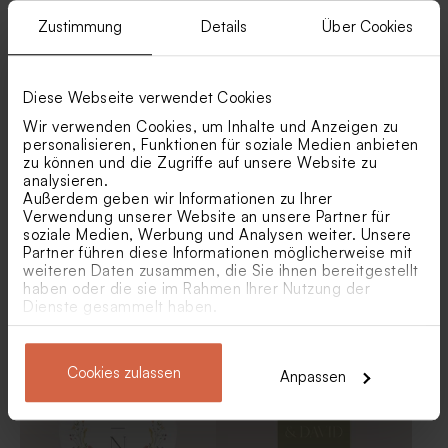
Zustimmung
Details
Über Cookies
Ähnliche Produkte
Saure Würfel mit
Dunkelblaue
Diese Webseite verwendet Cookies
Himbeergeschmack als
Schokoladendragees als
Gastgeschenk Hochzeit 1 kg
Gastgeschenk zur Hochzeit 1
Wir verwenden Cookies, um Inhalte und Anzeigen zu
(± 190 Stück)
kg (± 240 Stück)
personalisieren, Funktionen für soziale Medien anbieten
zu können und die Zugriffe auf unsere Website zu
analysieren.
Außerdem geben wir Informationen zu Ihrer
Verwendung unserer Website an unsere Partner für
soziale Medien, Werbung und Analysen weiter. Unsere
Partner führen diese Informationen möglicherweise mit
weiteren Daten zusammen, die Sie ihnen bereitgestellt
haben oder die sie im Rahmen Ihrer Nutzung der
Geschenkanhänger 'Picture
Geschenkanhänger mit Foto
Dienste gesammelt haben.
perfect' | rechteckig
'Happy News' | Zeitungsoptik
Graue Schokoladendragees
Cookies zulassen
Anpassen
als Gastgeschenk zur
Hochzeit 1 kg (± 240 Stück)