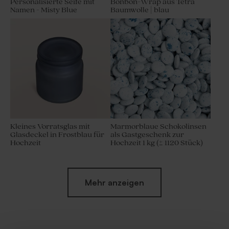
Personalisierte Seife mit
Bonbon-Wrap aus Tetra
Namen - Misty Blue
Baumwolle | blau
Kleines Vorratsglas mit
Marmorblaue Schokolinsen
Glasdeckel in Frostblau für
als Gastgeschenk zur
Hochzeit
Hochzeit 1 kg (± 1120 Stück)
Mehr anzeigen