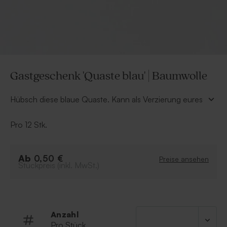
Gastgeschenk 'Quaste blau' | Baumwolle
Hübsch diese blaue Quaste. Kann als Verzierung eures
Gastgeschenks dienen und besteht aus 100%
nachhaltiger Baumwolle.
Pro 12 Stk.
Diese Quasten werden pro 12 Stück verkauft.
Ab
0,50 €
Preise ansehen
Stückpreis (inkl. MwSt.)
Anzahl
Pro Stück