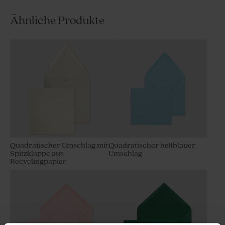
Ähnliche Produkte
Quadratischer Umschlag mit
Quadratischer hellblauer
Spitzklappe aus
Umschlag
Recyclingpapier