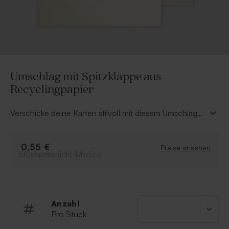
Umschlag mit Spitzklappe aus
Recyclingpapier
Verschicke deine Karten stilvoll mit diesem Umschlag
mit Spitzklappe aus Recyclingpapier (18,5 x 12 cm).
Kombiniere ihn mit einem schönen Adressetikett oder
einem hübschen Verschlussaufkleber für ein
0,55 €
Preise ansehen
Stückpreis (inkl. MwSt.)
wunderschönes Gesamtbild.
Anzahl
Pro Stück