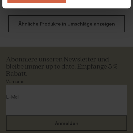
Weiß'
Verschlussklappe 'Weiß'
Ähnliche Produkte in Umschläge anzeigen
Abonniere unseren Newsletter und
bleibe immer up to date. Empfange 5 %
Rabatt.
Vorname
E-Mail
Anmelden