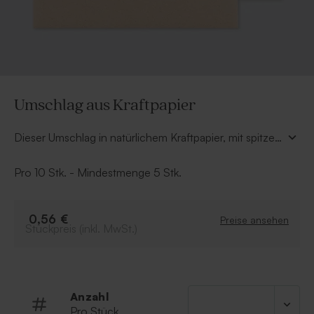
Umschlag aus Kraftpapier
Dieser Umschlag in natürlichem Kraftpapier, mit spitzer
Verschlussklappe, ist sehr natürlich und passt sich jeder
Karte an. Er ist aus hochwertigem Papier gefertigt und
Pro 10 Stk. - Mindestmenge 5 Stk.
universell einsetzbar.
0,56 €
Preise ansehen
Stückpreis (inkl. MwSt.)
Anzahl
Pro Stück