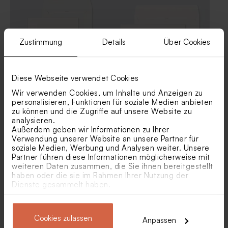
Zustimmung
Details
Über Cookies
Diese Webseite verwendet Cookies
Quadratischer Umschlag
Umschlag mit
Wir verwenden Cookies, um Inhalte und Anzeigen zu
selbstklebender Verschluss
selbstklebendem Verschluss
personalisieren, Funktionen für soziale Medien anbieten
'Ecru'
'Ecru'
zu können und die Zugriffe auf unsere Website zu
analysieren.
Außerdem geben wir Informationen zu Ihrer
Verwendung unserer Website an unsere Partner für
soziale Medien, Werbung und Analysen weiter. Unsere
Partner führen diese Informationen möglicherweise mit
weiteren Daten zusammen, die Sie ihnen bereitgestellt
haben oder die sie im Rahmen Ihrer Nutzung der
Dienste gesammelt haben.
Cookies zulassen
Anpassen
Umschlag 'gebrochenes
Umschlag mit seitlicher