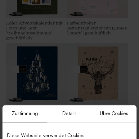
Edler Adventskalender mit
Farbenfroher
Fotos und Text
Adventskalender mit Quotes
'Weihnachtsschmaus' |
'Candy' | geschäftlich
geschäftlich
Adventskalender mit
Eco Adventskalender mit
Zustimmung
Details
Über Cookies
Weihnachtsbaum
Rentier 'Rudolf' |
'Vorweihnachtsfreude' |
geschäftlich
geschäftlich
Diese Webseite verwendet Cookies