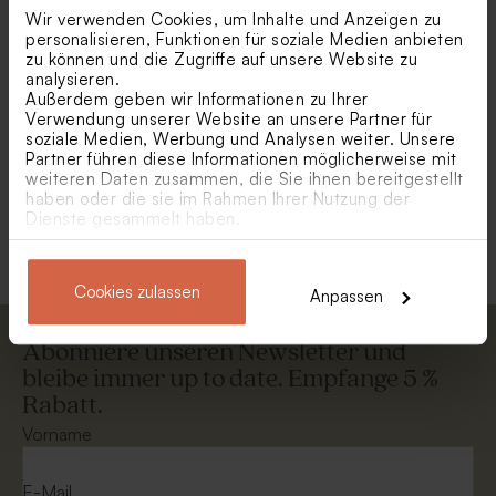
Wir verwenden Cookies, um Inhalte und Anzeigen zu
personalisieren, Funktionen für soziale Medien anbieten
zu können und die Zugriffe auf unsere Website zu
analysieren.
Außerdem geben wir Informationen zu Ihrer
Verwendung unserer Website an unsere Partner für
soziale Medien, Werbung und Analysen weiter. Unsere
Partner führen diese Informationen möglicherweise mit
weiteren Daten zusammen, die Sie ihnen bereitgestellt
haben oder die sie im Rahmen Ihrer Nutzung der
Adventskalender
'Winterlandschaft' |
Dienste gesammelt haben.
geschäftlich
Cookies zulassen
Anpassen
Abonniere unseren Newsletter und
bleibe immer up to date. Empfange 5 %
Rabatt.
Vorname
E-Mail