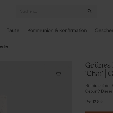
Taufe
Kommunion & Konfirmation
Gesche
enke
Grünes 
'Chai' |
Bist du auf der
Geburt? Dieses 
dem Namen pers
Pro 12 Stk.
wir den Namen 
was für ein sup