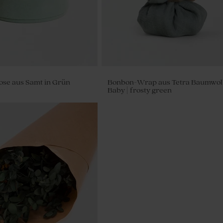
se aus Samt in Grün
Bonbon-Wrap aus Tetra Baumwol
Baby | frosty green