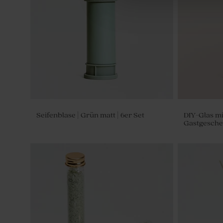
Runde grüne personalisierte
Geschenkbox aus Samt mit gelasertem
Namen
Seifenblase | Grün matt | 6er Set
DIY-Glas mi
Gastgesche