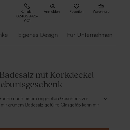
Kontakt :
Anmelden
Favoriten
Warenkorb
02405 8923-
001
nke
Eigenes Design
Für Unternehmen
Badesalz mit Korkdeckel
 Geburtsgeschenk
 Suche nach einem originellen Geschenk zur
mit grünem Badesalz gefüllte Glasgefäß kann mit
onalisiert werden. Mit unserem Laser gravieren
und das Datum deines Minis in den Korkdeckel,
er stylisches und originelles Geschenk sorgt!