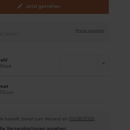
nde und Familie mit diesen originellen
Jetzt gestalten
ken als Dankeschön für all die süßen
en.
stbestellmenge ist 6 Stück
ser: 5 cm
Preise ansehen
kl. MwSt.)
cm
t 110g Hibiscus Badesalz
Natriumchlorid, Parfum, Aqua, Rosenblätter, CI
ahl
, Amylzimt, Geraniol, Limonen, Citronellol,
 Stück
 Eugenol, Citral.
mat
,70 cm
e bestellt, bereit zum Versand am
10/08/2026
Alle Versandoptionen ansehen