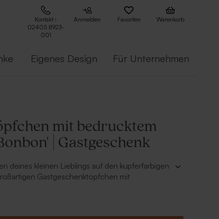
Kontakt :
Anmelden
Favoriten
Warenkorb
02405 8923-
001
nke
Eigenes Design
Für Unternehmen
töpfchen mit bedrucktem
'Bonbon' | Gastgeschenk
 deines kleinen Lieblings auf den kupferfarbigen
großartigen Gastgeschenktöpfchen mit
el. Personalisiere dieses Gastgeschenk leicht in
-Editor und fülle das Töpfchen mit etwas
ßigkeiten, ein Getränk, Blumen … alles ist möglich!