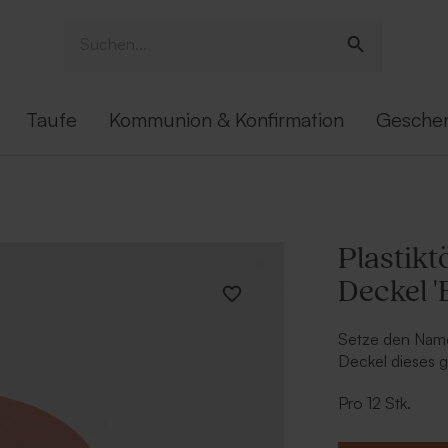
Taufe
Kommunion & Konfirmation
Gesche
Plastik
Deckel 
Setze den Namen
Deckel dieses 
bedrucktem Deck
Pro 12 Stk.
unserem Online
Großartigem. Sü