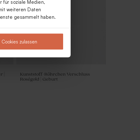
 für soziale Medien,
mit weiteren Daten
Dienste gesammelt haben.
Cookies zulassen
r |
Kunststoff-Röhrchen Verschluss
Roségold | Geburt