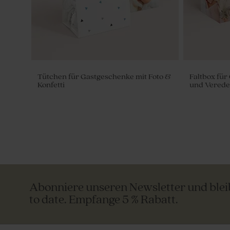
Tütchen für Gastgeschenke mit Foto &
Faltbox fü
Konfetti
und Verede
Abonniere unseren Newsletter und ble
to date. Empfange 5 % Rabatt.