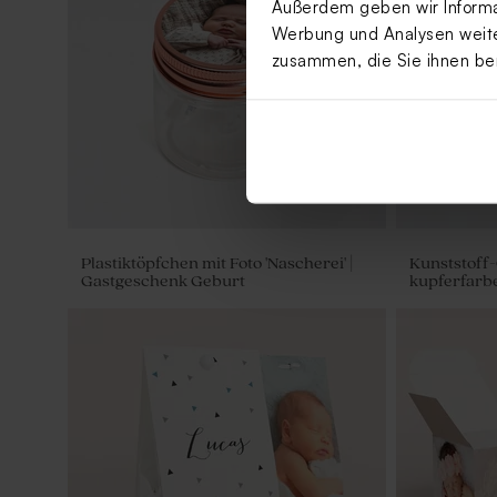
Außerdem geben wir Informat
Werbung und Analysen weiter
zusammen, die Sie ihnen be
Plastiktöpfchen mit Foto 'Nascherei' |
Kunststoff-
Gastgeschenk Geburt
kupferfarb