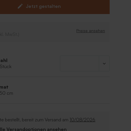
Jetzt gestalten
biger Deckel
,7 x 5 cm
 ml
llt
Preise ansehen
kl. MwSt.)
ahl
 Stück
mat
,50 cm
e bestellt, bereit zum Versand am
10/08/2026
Alle Versandoptionen ansehen