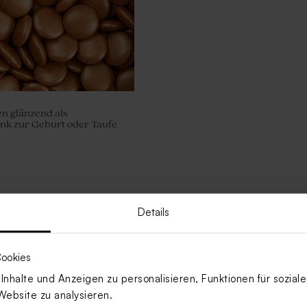
n glänzend als
nk zur Geburt oder Taufe
Details
ookies
nhalte und Anzeigen zu personalisieren, Funktionen für sozia
Website zu analysieren.