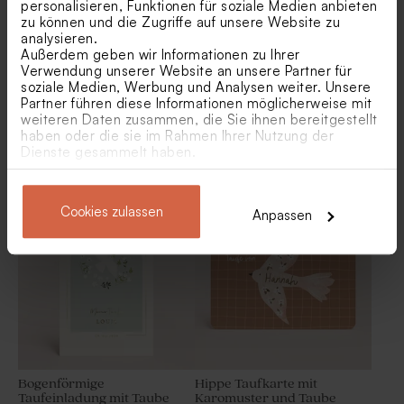
personalisieren, Funktionen für soziale Medien anbieten
zu können und die Zugriffe auf unsere Website zu
analysieren.
Außerdem geben wir Informationen zu Ihrer
Verwendung unserer Website an unsere Partner für
soziale Medien, Werbung und Analysen weiter. Unsere
Partner führen diese Informationen möglicherweise mit
weiteren Daten zusammen, die Sie ihnen bereitgestellt
haben oder die sie im Rahmen Ihrer Nutzung der
Taufeinladung mit Elefant
Bogenförmige
Dienste gesammelt haben.
"Arche Noah"
Taufeinladung mit Kreuz
und Veredelung
Biologische Samenbomben
Personalisierbarer Bleistift
Rosa pro 25 Stück
mit rosa Samtschleife
Cookies zulassen
Anpassen
Bogenförmige
Hippe Taufkarte mit
Taufeinladung mit Taube
Karomuster und Taube