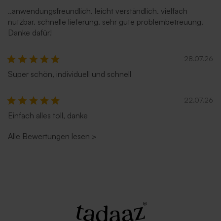
..anwendungsfreundlich. leicht verständlich. vielfach
nutzbar. schnelle lieferung. sehr gute problembetreuung.
Danke dafür!
28.07.26
Super schön, individuell und schnell
Umschlag mit spitzer Klappe
Magentafarbiger
'Eukalyptus'
quadratische Umschlag
22.07.26
Einfach alles toll, danke
Alle Bewertungen lesen
>
Blauer quadratischer
Quadratischer hellblauer
Umschlag
Umschlag