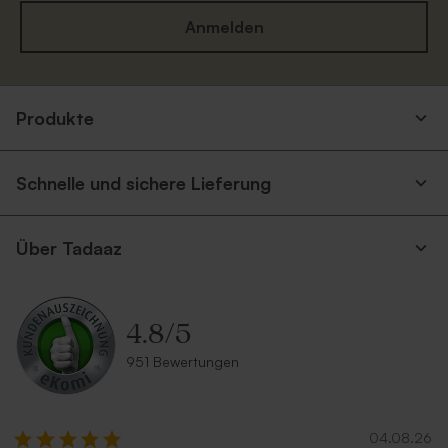
Anmelden
Weißer quadratischer
Quadratischer Umschlag in
Produkte
Umschlag
gebrochenem Weiß
Schnelle und sichere Lieferung
Über Tadaaz
4.8
/
5
Umschlag mit buntem
Umschlag mit Spitzklappe
951 Bewertungen
Konfetti
aus Recyclingpapier
04.08.26