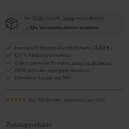
Goldfolie
Bereite auch deine Dankeskarten,
Gastgeschenke und Fotogeschenke zur Taufe
Vor
14 Uhr
bestellt,
heute
versandbereit.
vor, um deinen Lieben, die das Kind anlässlich der
› Alle Versandoptionen ansehen
Taufe verwöhnt haben, zu danken.
Interessiert? Bestelle eine Musterkarte (
2,50 €
)
100 % Familienunternehmen
12 dazu passende Produkte,
schau sie dir hier an.
100% zufrieden oder gratis Neudruck
Zufriedene Kunden seit 1961
Von 951 Kunden, empfehlen uns 92%.
Zusatzprodukte