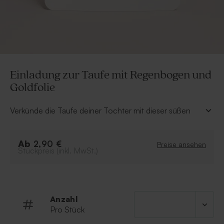
Einladung zur Taufe mit Regenbogen und
Goldfolie
Verkünde die Taufe deiner Tochter mit dieser süßen
Einladungskarte mit Regenbogen und sorge für
Aufsehen. Schreibe den Namen deiner Tochter in
Ab
Goldfolie unter das Motiv. Die Innenseite der
2,90 €
Preise ansehen
Stückpreis (inkl. MwSt.)
quadratischen Klappkarte mit abgerundeten Ecken
bietet dir im Online-Editor noch mehr gestalterische
Freiheit, um einen netten Einladungstext zur Taufe zu
verfassen.
Anzahl
Quadratische Klappkarte mit abgerundeten
Pro Stück
Ecken