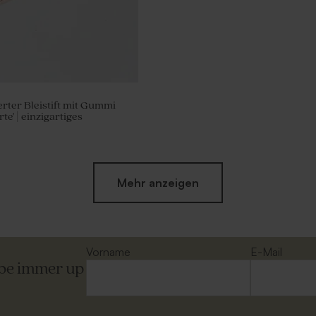
erter Bleistift mit Gummi
e' | einzigartiges
Mehr anzeigen
Vorname
E-Mail
ibe immer up