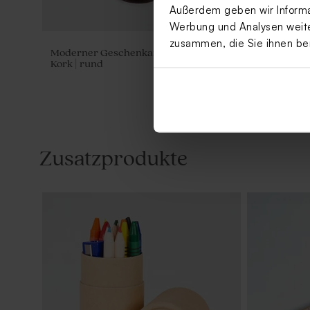
Außerdem geben wir Informat
Werbung und Analysen weiter
zusammen, die Sie ihnen be
Moderner Geschenkanhänger aus
Schmaler G
Kork | rund
Kork | rech
Zusatzprodukte