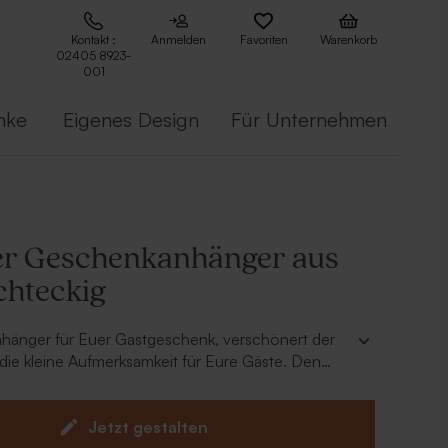
Kontakt :
Anmelden
Favoriten
Warenkorb
02405 8923-
001
nke
Eigenes Design
Für Unternehmen
r Geschenkanhänger aus
chteckig
hänger für Euer Gastgeschenk, verschönert der
ie kleine Aufmerksamkeit für Eure Gäste. Den
ger aus Leder könnt Ihr nach Wunsch
n. Die 30cm Schnur wird mit dem
er geliefert
Jetzt gestalten