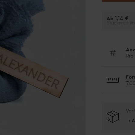
1,14 €
Ab
Stückpreis (in
Anz
Pro
For
7,0
Vor 
› 