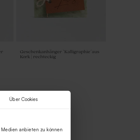
er
Geschenkanhänger `Kalligraphie´aus
Kork | rechteckig
Über Cookies
le Medien anbieten zu können