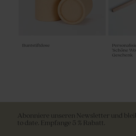
Buntstiftdose
Personalisi
'Schöne Wort
Geschenk
Abonniere unseren Newsletter und ble
to date. Empfange 5 % Rabatt.