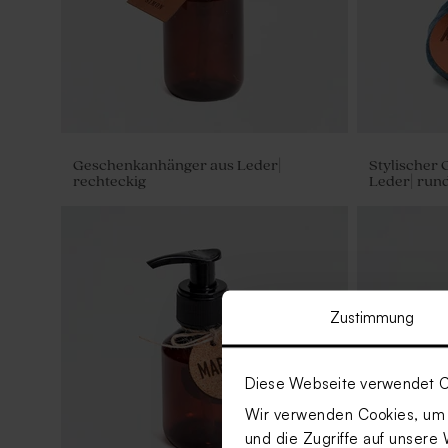
Geschenkanhänger aus Leder|
Stylischer
rechteckig
Leder| run
Zustimmung
Diese Webseite verwendet C
Wir verwenden Cookies, um I
und die Zugriffe auf unsere 