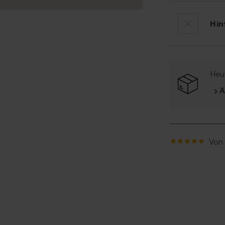
Hin
Heut
› 
Von