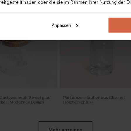
reitgestellt haben oder die sie im Rahmen Ihrer Nutzung der 
Anpassen
 Gastgeschenk 'Sweet glas'
Parfümzerstäuber aus Glas mit
kel | Modernes Design
Holzverschluss
Mehr anzeigen