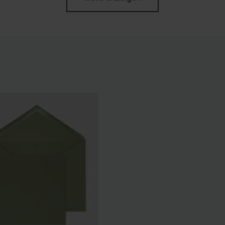
ransparenter
Geschenkanhänger transparente
änger aus Plexiglas |
Plexiglas | rechteckig