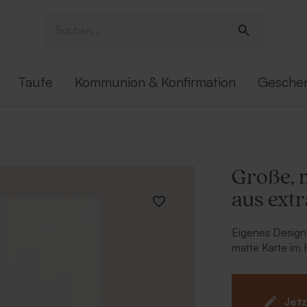
Taufe
Kommunion & Konfirmation
Gesche
Große, 
aus ext
Eigenes Design 
matte Karte im
völlig nach eig
jede Feierlichke
Muster und läss
Jetz