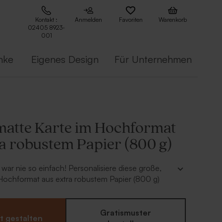
Kontakt :
Anmelden
Favoriten
Warenkorb
02405 8923-
001
nke
Eigenes Design
Für Unternehmen
matte Karte im Hochformat
ra robustem Papier (800 g)
war nie so einfach! Personalisiere diese große,
 Hochformat aus extra robustem Papier (800 g)
enem Wunsch. Diese Karte eignet sich perfekt für
it. Füge dein eigenes Design hinzu, bestelle ein
t dich von dieser einzigartigen Karte verzaubern.
Gratismuster
t gestalten