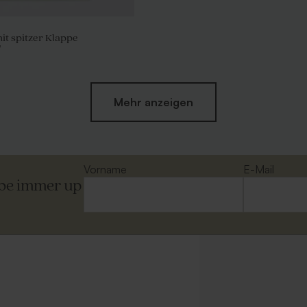
t spitzer Klappe
'
Mehr anzeigen
e Samenbomben Beige pro
Stoffbeutel Gastgeschenk Weiß
Vorname
E-Mail
ibe immer up
ßer Umschlag
Großer Umschlag mit spitzer Klap