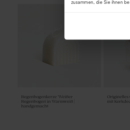
zusammen, die Sie ihnen be
Regenbogenkerze 'Weißer
Originelles
Regenbogen' in Warmweiß |
mit Korkdec
handgemacht