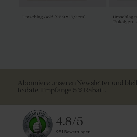
Umschlag Gold (22,9 x 16,2 cm)
Umschlag mi
'Eukalyptus
Beutel in Waffelstoffe |ecru
Biologisch
25 Stück
Abonniere unseren Newsletter und ble
to date. Empfange 5 % Rabatt.
4.8
/
5
951 Bewertungen
Dunkelblauer Umschlag
Großer wei