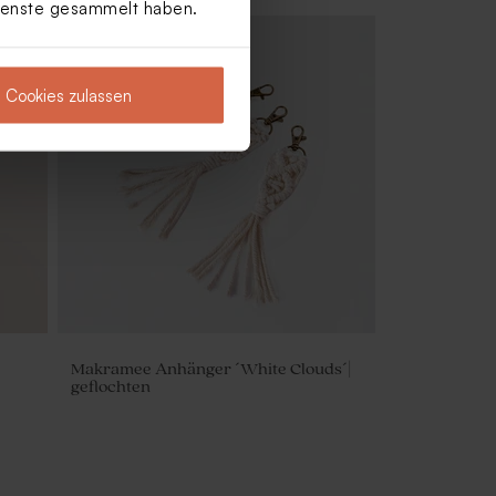
Dienste gesammelt haben.
Cookies zulassen
Makramee Anhänger ´White Clouds´|
geflochten