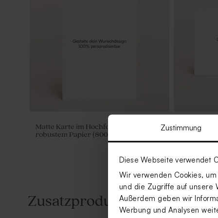
Matte Karte im Hochformat aus extra
Matte Karte
Zustimmung
robustem Papier (800 g)
robustem Pa
Diese Webseite verwendet C
Wir verwenden Cookies, um I
und die Zugriffe auf unsere 
Zusatzprodukte
Außerdem geben wir Informat
Werbung und Analysen weiter