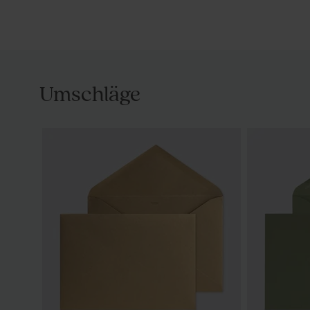
Umschläge
Geschenkanhänger `Kalligraphie´ aus
Schmaler t
Plexiglas | rechteckig
Geschenkanh
rechteckig