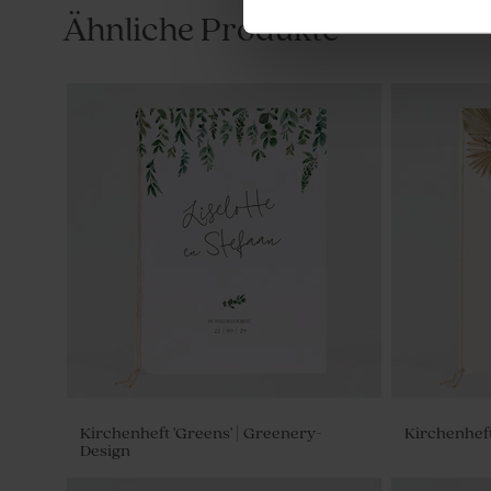
Ähnliche Produkte
Green Cloud Seifen - Thé Chai
Seifenblasen
Kirchenheft 'Greens' | Greenery-
Kirchenheft
Design