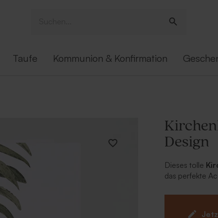
Taufe
Kommunion & Konfirmation
Gesche
Kirchenh
Design
Dieses tolle
Kir
das perfekte A
zu Eurer gesamt
Jetz