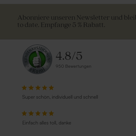
Abonniere unseren Newsletter und ble
to date. Empfange 5 % Rabatt.
4.8
/
5
950 Bewertungen
Super schön, individuell und schnell
Einfach alles toll, danke