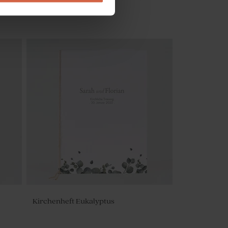
eit
Trockenblumen 'Eukalyptus' | ca. 50
Unterteilungen
Kirchenheft Eukalyptus