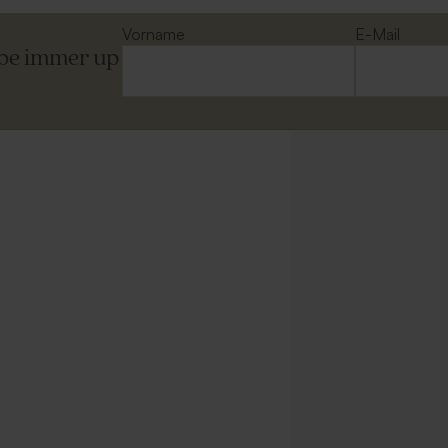
Vorname
E-Mail
ibe immer up