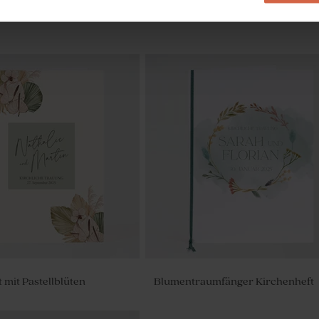
 'Grün matt' | 6er Set
12er-Set Gastgeschenke zur Hochz
mit hellgrünem Badesalz und
Badebombe
 mit Pastellblüten
Blumentraumfänger Kirchenheft