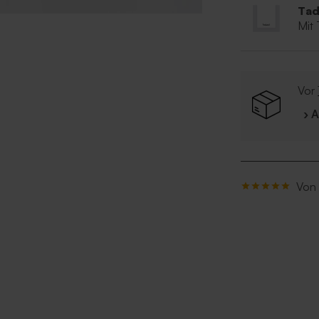
Tad
Mit
Vor
› 
Von