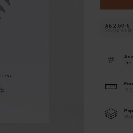
2,59 €
Ab
Stückpreis (in
Anz
Pro
For
15,
Pap
Matt