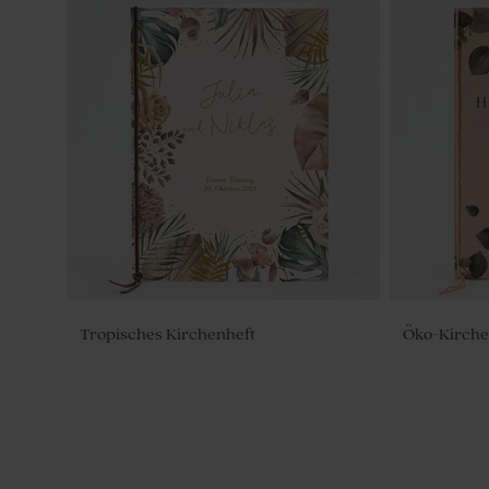
Eukalyptus Zuckermandeln 1 kg (± 300
Bleistift a
Stück)
Tropisches Kirchenheft
Öko-Kirche