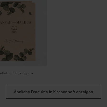
us Holz mit grünem Windrad
nheft mit Eukalyptus
Ähnliche Produkte in Kirchenheft anzeigen