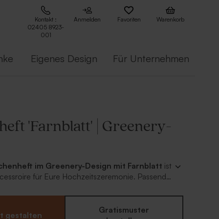
Kontakt :
Anmelden
Favoriten
Warenkorb
02405 8923-
001
nke
Eigenes Design
Für Unternehmen
eft 'Farnblatt' | Greenery-
chenheft im Greenery-Design mit Farnblatt
ist
ccessroire für Eure Hochzeitszeremonie. Passend
en Papeterie - ein echtes Highlight.
Gratismuster
t gestalten