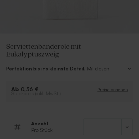
Serviettenbanderole mit
Eukalyptuszweig
Perfektion bis ins kleinste Detail.
Mit diesen
personalisierbaren Serviettenbandrolen holt ihr das
Beste aus der Tischdeko heraus.
Ab
Kombinieren mit den passenden Tischsets,
0,36 €
Preise ansehen
Stückpreis (inkl. MwSt.)
Tischkarten, Weinflaschenetiketten und Menükarten im
gleichen Design wird Euer Tisch ein echter Hingucker!
Anzahl
Pro Stück