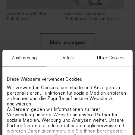
Verschlußaufkleber
Save the Date Karte
'Eukalyptus'
'Eukalyptus' | mit Goldfolie
Mehr anzeigen
Zustimmung
Details
Über Cookies
Diese Webseite verwendet Cookies
Ähnliche Produkte
Wir verwenden Cookies, um Inhalte und Anzeigen zu
personalisieren, Funktionen für soziale Medien anbieten
Eukalyptus Geschenkboxen
Eukalyptus Tüte für
zu können und die Zugriffe auf unsere Website zu
mit Goldfolie
Süßigkeiten mit Goldfolie
analysieren.
Außerdem geben wir Informationen zu Ihrer
Verwendung unserer Website an unsere Partner für
soziale Medien, Werbung und Analysen weiter. Unsere
Partner führen diese Informationen möglicherweise mit
weiteren Daten zusammen, die Sie ihnen bereitgestellt