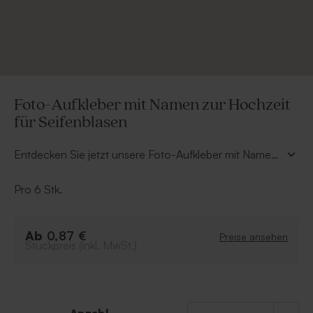
Foto-Aufkleber mit Namen zur Hochzeit
für Seifenblasen
Entdecken Sie jetzt unsere Foto-Aufkleber mit Namen
zur Hochzeit für Seifenblasen zum selbst gestalten!
Unsere personalisierbaren Aufkleber und Seifenblasen
Pro 6 Stk.
sorgen für ein außergewöhnliches Gastgeschenk zur
Hochzeit.
Ab
0,87 €
Preise ansehen
Stückpreis (inkl. MwSt.)