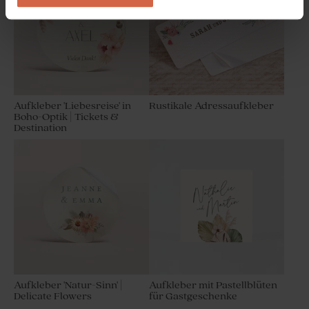
Aufkleber 'Liebesreise' in
Rustikale Adressaufkleber
Boho-Optik | Tickets &
Destination
Bleistift aus Holz mit beigem
Windrad
Aufkleber 'Natur-Sinn' |
Aufkleber mit Pastellblüten
Delicate Flowers
für Gastgeschenke