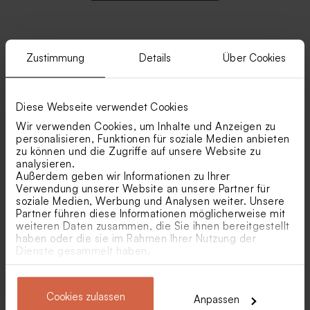
Zustimmung
Details
Über Cookies
Ähnliche Produkte
Glasröhrchen mit weißem
Geschenkdose aus Samt in
Diese Webseite verwendet Cookies
Badesalz und
Beige
Korkverschluss
Wir verwenden Cookies, um Inhalte und Anzeigen zu
personalisieren, Funktionen für soziale Medien anbieten
zu können und die Zugriffe auf unsere Website zu
analysieren.
Außerdem geben wir Informationen zu Ihrer
Verwendung unserer Website an unsere Partner für
soziale Medien, Werbung und Analysen weiter. Unsere
Partner führen diese Informationen möglicherweise mit
weiteren Daten zusammen, die Sie ihnen bereitgestellt
haben oder die sie im Rahmen Ihrer Nutzung der
Stilvoller runder Aufkleber
Runder Aufkleber mit
Dienste gesammelt haben.
in Beige
Blumen
Kleines sandfarbenes
Personalisierter Bleistift mit
Vorratsglas mit Glasdeckel
beigem Windrad
Cookies zulassen
Anpassen
für Hochzeit