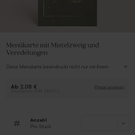
Menükarte mit Mistelzweig und
Veredelungen
Diese Menükarte beeindruckt nicht nur mit ihrem
strahlenden Mistelzweig, sondern auch durch die
besondere Folienveredelung der Namen mit
Ab
Hochzeitsdatum. Die Menükarte ergänzt sich auch
2,08 €
Preise ansehen
Stückpreis (inkl. MwSt.)
perfekt mit den passenden Hochzeitsartikeln in
unserem Sortiment. Schaut euch gerne bei uns die
komplette Kollektion an und vor allem … guten Appetit!
• Wählt eure Lieblingsfolienfarbe.
Anzahl
Pro Stück