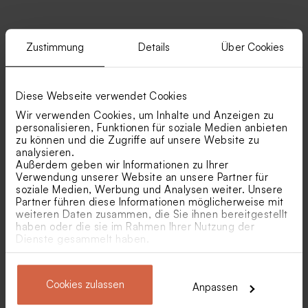
Zustimmung
Details
Über Cookies
Ähnliche Produkte
Diese Webseite verwendet Cookies
Würfel-Geschenkbox mit
Veredelte
Mistelzweig und
Serviettenbanderole mit
Wir verwenden Cookies, um Inhalte und Anzeigen zu
Veredelungen
zauberhaftem Akzent
personalisieren, Funktionen für soziale Medien anbieten
zu können und die Zugriffe auf unsere Website zu
analysieren.
Außerdem geben wir Informationen zu Ihrer
Verwendung unserer Website an unsere Partner für
soziale Medien, Werbung und Analysen weiter. Unsere
Partner führen diese Informationen möglicherweise mit
weiteren Daten zusammen, die Sie ihnen bereitgestellt
haben oder die sie im Rahmen Ihrer Nutzung der
Dienste gesammelt haben.
Menükarte in Salbeigrün mit
Eukalyptus Menükarte mit
Namen
Goldfolie
Kirchenheft mit Mistelzweig
Veredelte Tischkarte mit
Cookies zulassen
und Veredelungen
zauberhaftem Akzent
Anpassen