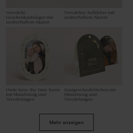
Veredelte
Veredelter Aufkleber mit
Geschenkanhänger mit
zauberhaftem Akzent
zauberhaftem Akzent
Ovale Save-the-Date-Karte
Gastgeschenktütchen mit
mit Mistelzweig und
Mistelzweig und
Veredelungen
Veredelungen
Mehr anzeigen