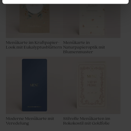
Menükarte im Kraftpapier-
Menükarte in
Look mit Eukalyptusblättern
Naturpapieroptik mit
Blumenmuster
Einlegekarte mit Mistelzweig
Antwortkarte mit
und Veredelungen
Mistelzweig und
Veredelungen
Moderne Menükarte mit
Stilvolle Menükarten im
Veredelung
Rokokostil mit Goldfolie