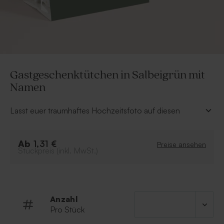
Gastgeschenktütchen in Salbeigrün mit
Namen
Lasst euer traumhaftes Hochzeitsfoto auf diesen
besonderen Gastgeschenktütchen in Salbeigrün mit
Namen glänzen und füllt es mit kleinen Geschenken
Ab
oder Leckereien als Dankeschön für eure Hochzeit.
1,31 €
Preise ansehen
Stückpreis (inkl. MwSt.)
Klammer und Plastiktütchen sind standardmäßig
im Lieferumfang enthalten.
Das Gastgeschenktütchen muss noch selbst
zusammengesetzt werden.
Anzahl
Pro Stück