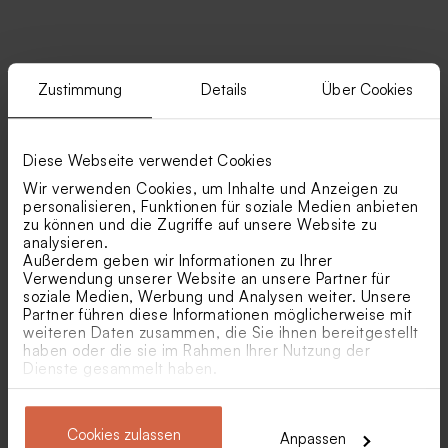
Ähnliche Produkte
Zustimmung
Details
Über Cookies
Schicke Save-the-Date-
Zeremonieheft in Salbeigrün
Karte in Salbeigrün mit
mit Jawort und Namen
Namen und Datum
Diese Webseite verwendet Cookies
Wir verwenden Cookies, um Inhalte und Anzeigen zu
personalisieren, Funktionen für soziale Medien anbieten
zu können und die Zugriffe auf unsere Website zu
analysieren.
Außerdem geben wir Informationen zu Ihrer
Verwendung unserer Website an unsere Partner für
soziale Medien, Werbung und Analysen weiter. Unsere
Partner führen diese Informationen möglicherweise mit
Abgerundetes
Würfel-Geschenkbox in
weiteren Daten zusammen, die Sie ihnen bereitgestellt
Gastgeschenktütchen mit
Weiß mit Ringen und
haben oder die sie im Rahmen Ihrer Nutzung der
Blumen und Foto in
Goldfolie
Dienste gesammelt haben.
Naturpapier-Optik
Einlegekarte in Salbeigrün
Grüne Schokolinsen
mit Namen
Eukalyptus als
Neu
Gastgeschenk zur Hochzeit
Cookies zulassen
Anpassen