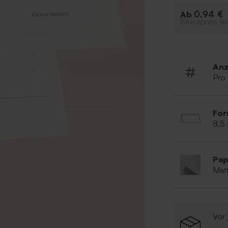
0,94 €
Ab
Stückpreis (in
Anz
Pro
For
8,5
Pap
Matt
Vor