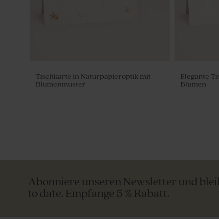
Tischkarte in Naturpapieroptik mit
Elegante Ti
Blumenmuster
Blumen
Abonniere unseren Newsletter und ble
to date. Empfange 5 % Rabatt.