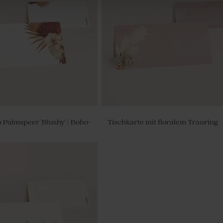
anderole mit Landel
Willkommensschild aus Forex mit
Lavendel
 Palmspeer 'Blushy' | Boho-
Tischkarte mit floralem Trauring
te Hochzeit mit Lavendel