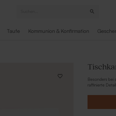
Taufe
Kommunion & Konfirmation
Gesche
Tischkar
Besonders bei d
raffinierte Det
Sie Ihre
Hochze
mediterranem F
die Tischkarten
genau wo sie si