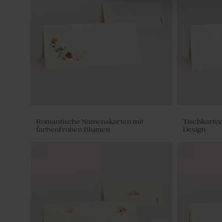
Runder Aufkleber 'Lavendel'
Serviettenb
Romantische Namenskarten mit
Tischkarten
farbenfrohen Blumen
Design
Einlegekarte 'Lavendel'
Antwortkar