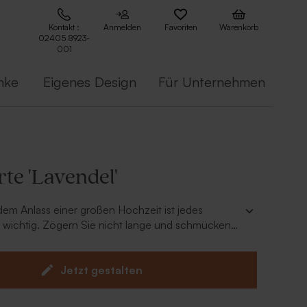
Kontakt :
Anmelden
Favoriten
Warenkorb
02405 8923-
001
nke
Eigenes Design
Für Unternehmen
te 'Lavendel'
em Anlass einer großen Hochzeit ist jedes
ail wichtig. Zögern Sie nicht lange und schmücken
itstische
mit diesen
Tischkarten Lavendel
mit
lair passend zur
Menükarte
. Schreiben Sie auf
 die
Namen
der Hochzeitsgäste. So wissen diese
Jetzt gestalten
tzen dürfen.