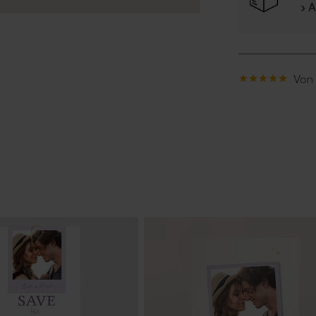
› 
Von