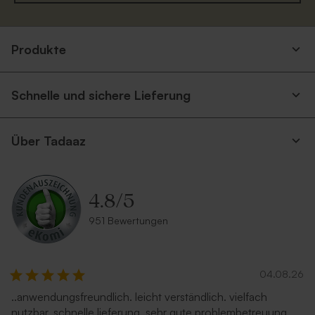
Eukalyptus Umschlag mit
Umschlag mit spitzer Klappe
spitzer Klappe
'Nude'
Produkte
Schnelle und sichere Lieferung
Über Tadaaz
4.8
/
5
Weißer Umschlag
Rostbrauner Umschlag mit
spitzer Klappe
951 Bewertungen
04.08.26
..anwendungsfreundlich. leicht verständlich. vielfach
nutzbar. schnelle lieferung. sehr gute problembetreuung.