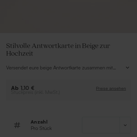
Stilvolle Antwortkarte in Beige zur
Hochzeit
Versendet eure beige Antwortkarte zusammen mit
euren Hochzeitskarten, damit Freunde und Familie auf
originelle Art bestätigen können, ob sie teilnehmen.
Ab
Kombiniert sie mit der passenden Hochzeitskarte, um
1,10 €
Preise ansehen
Stückpreis (inkl. MwSt.)
ein schönes Gesamtbild zu schaffen!
Anzahl
Pro Stück