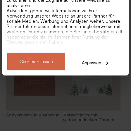
zu können und die Zugriffe auf unsere Website zu
analysieren.
Außerdem geben wir Informationen zu Ihrer
Verwendung unserer Website an unsere Partner für
soziale Medien, Werbung und Analysen weiter. Unsere
Partner führen diese Informationen möglicherweise mit
weiteren Daten zusammen, die Sie ihnen bereitgestellt
haben oder die sie im Rahmen Ihrer Nutzung der
Antwortkarte im
Antwortkarte mit
Dienste gesammelt haben.
Naturpapier-Look zur
Champagnergläsern
Hochzeit
Veredelte Tischkarte
Hübsches Gastgeschenk
Cookies zulassen
Anpassen
'Golden'
Antwortkarte in Rostbraun
Antwortkarte mit
schneebedeckten Tannen