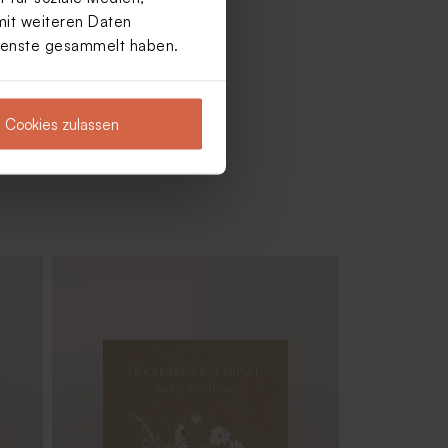
mit weiteren Daten
Dienste gesammelt haben.
Cookies zulassen
-
Antwortkarte mit Liebesbund im
Greenery-Design