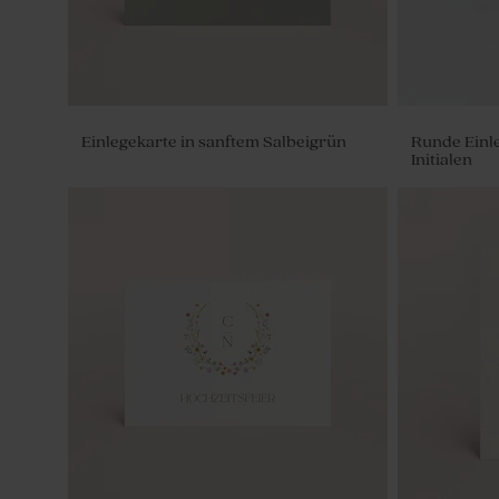
Einlegekarte in sanftem Salbeigrün
Runde Einl
Initialen
Bleistift aus Holz mit grünem Windrad
Seifenblasen