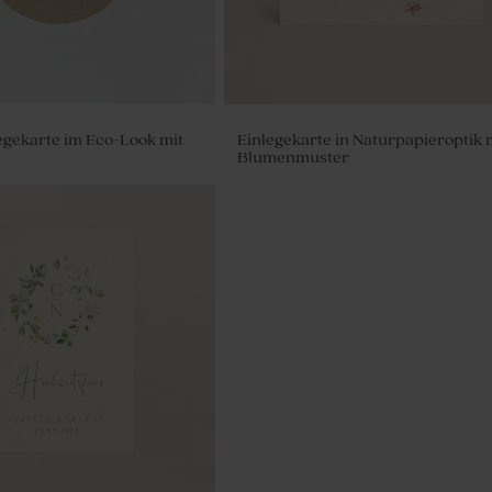
egekarte im Eco-Look mit
Einlegekarte in Naturpapieroptik 
Blumenmuster
 'Grün matt' | 6er Set