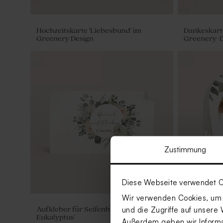
Hochzeitskarte 'Liebesbund' im
Dankeskarte
Greenery Design
Greenery-D
Zustimmung
Diese Webseite verwendet C
Wir verwenden Cookies, um I
und die Zugriffe auf unsere 
Aufkleber für Seifenblasen 'Floral
Danketütchen
Eukalyptus'
Greenery-D
Außerdem geben wir Informat