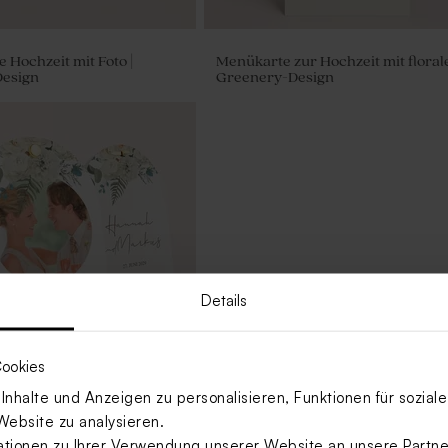
 Hochzeit mit Foto |
Menükarte zur Hochzeit mit flora
esign
Greenery-Design
Details
ookies
nhalte und Anzeigen zu personalisieren, Funktionen für sozia
Website zu analysieren.
 mit Foto 'Floral' |
esign
ionen zu Ihrer Verwendung unserer Website an unsere Partner