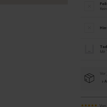
Fol
Kei
Hin
Tad
Mit
Vor
› 
Von