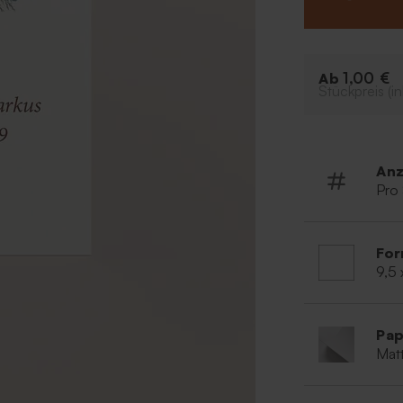
1,00 €
Ab
Stückpreis (in
Anz
Pro
For
9,5 
Pap
Matt