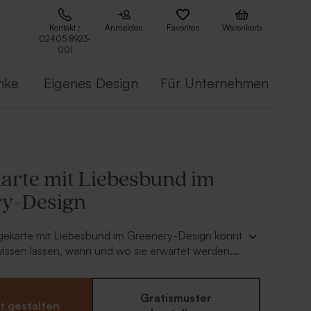
Kontakt :
Anmelden
Favoriten
Warenkorb
02405 8923-
001
nke
Eigenes Design
Für Unternehmen
karte mit Liebesbund im
y-Design
egekarte mit Liebesbund im Greenery-Design könnt
wissen lassen, wann und wo sie erwartet werden.
mit passenden Hochzeits- und Dankeskarten für
es Gesamtbild!
Gratismuster
t gestalten