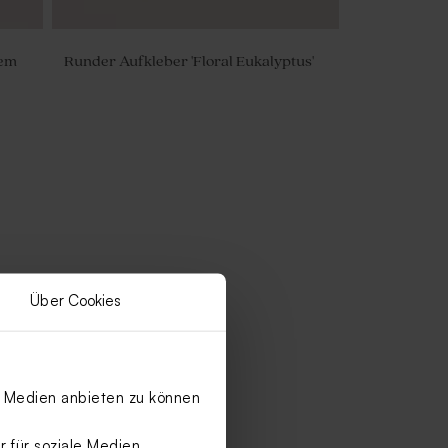
lem
Runder Aufkleber 'Floral Eukalyptus'
Über Cookies
le Medien anbieten zu können
 für soziale Medien,