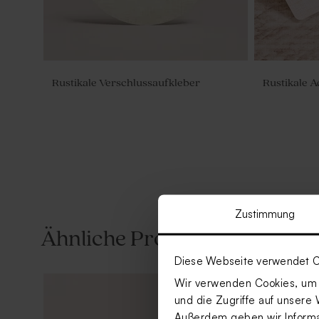
Rustikale Verschlussaufkleber
Rustikale 
Zustimmung
Ähnliche Produkte
Diese Webseite verwendet C
Wir verwenden Cookies, um I
und die Zugriffe auf unsere 
Außerdem geben wir Informat