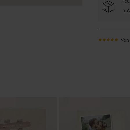
Heut
› 
Von