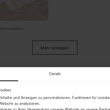
Adressaufkleber
Mehr anzeigen
Details
ookies
nhalte und Anzeigen zu personalisieren, Funktionen für sozia
Website zu analysieren.
ionen zu Ihrer Verwendung unserer Website an unsere Partner