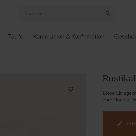
Taufe
Kommunion & Konfirmation
Gesche
Rustikal
Diese Einlegeka
eure Hochzeits
die Anfahrt bzw
Unterscheidung
Ihr habt Gäste,
Jetz
Ihr habt sicher
sind. Legt die 