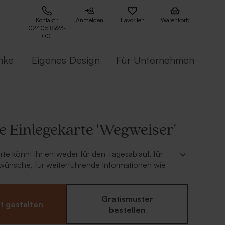
Kontakt :
Anmelden
Favoriten
Warenkorb
02405 8923-
001
nke
Eigenes Design
Für Unternehmen
e Einlegekarte 'Wegweiser'
rte könnt ihr entweder für den Tagesablauf, für
wünsche, für weiterführende Informationen wie
. Übernachtungsmöglichkeiten, oder für die
 der Hochzeitsgäste nutzen.
 die den ganzen Tag mit euch verbringen werden.
Gratismuster
t gestalten
 auch Gäste, die nur zum Sektempfang eingeladen
bestellen
entsprechende Karte einfach in die Einladung.