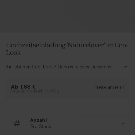
Hochzeitseinladung 'Naturelover' im Eco-
Look
Ihr liebt den Eco-Look? Dann ist dieses Design mit
Greenery-Detail perfekt. Diese wunderschöne
Hochzeitseinladung mit Zweigen im Kraftpapier-Look
Ab
wird mit eurer Personalisierung traumhaft aussehen.
1,88 €
Preise ansehen
Stückpreis (inkl. MwSt.)
Anzahl
Pro Stück