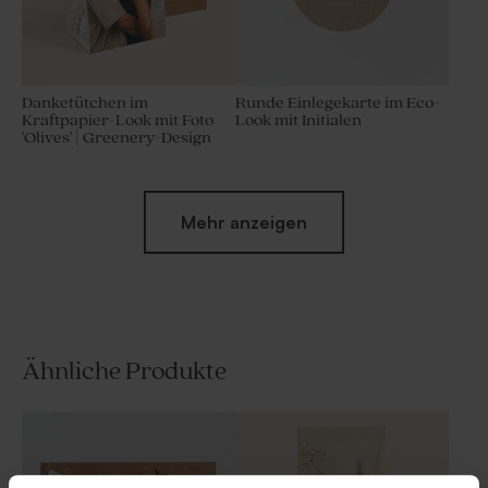
Danketütchen im
Runde Einlegekarte im Eco-
Kraftpapier-Look mit Foto
Look mit Initialen
'Olives' | Greenery-Design
Mehr anzeigen
Ähnliche Produkte
Beiger Beutel | 100%
Baumwollband 'Beige' | groß
Baumwolle