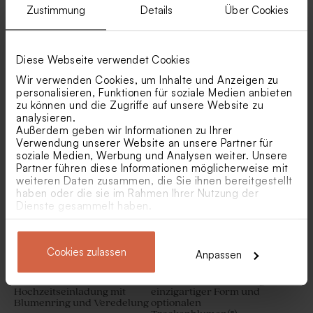
Zustimmung
Details
Über Cookies
Diese Webseite verwendet Cookies
Wir verwenden Cookies, um Inhalte und Anzeigen zu
personalisieren, Funktionen für soziale Medien anbieten
Hochzeitseinladung mit Foto
Veredelte
zu können und die Zugriffe auf unsere Website zu
'Olive' im Eco-Look
Hochzeitseinladung optional
analysieren.
mit Trockenblumen*
Bonbon-Wrap aus Tetra
Hochzeitsdekoration weiße
Außerdem geben wir Informationen zu Ihrer
Baumwolle | beige
Trockenblumen 'Botao
Verwendung unserer Website an unsere Partner für
Branco' | ca. 50 g
soziale Medien, Werbung und Analysen weiter. Unsere
Partner führen diese Informationen möglicherweise mit
weiteren Daten zusammen, die Sie ihnen bereitgestellt
haben oder die sie im Rahmen Ihrer Nutzung der
Dienste gesammelt haben.
Cookies zulassen
Anpassen
Pastellfarbene
Eco Hochzeitseinladung mit
Hochzeitseinladung mit
einzigartiger Form und
Blumenring und Veredelung
optionalen
Glasröhrchen mit weißem
Geschenkdose aus Samt in