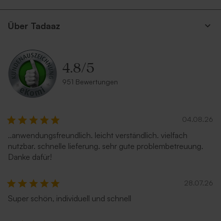
Über Tadaaz
4.8
/
5
Umschlag aus Kraftpapier
Ecrufarbener Umschlag mit
selbstklebendem Verschluss
951 Bewertungen
04.08.26
..anwendungsfreundlich. leicht verständlich. vielfach
nutzbar. schnelle lieferung. sehr gute problembetreuung.
Danke dafür!
28.07.26
Weißer Umschlag mit
Umschlag in Silber
Super schön, individuell und schnell
seitlicher Verschlussklappe