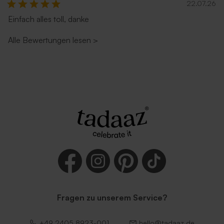
22.07.26
Einfach alles toll, danke
Alle Bewertungen lesen
>
Roter Umschlag
Selbstklebender Umschlag
Weiß
Fragen zu unserem Service?
Dunkelblauer Umschlag
Länglicher Umschlag mit
spitzer Klappe 'Nude'
+49 2405 8923-001
hello@tadaaz.de