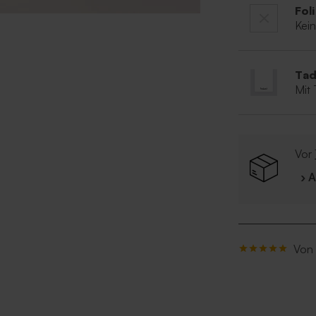
Fol
Kei
Tad
Mit
Vor
› 
Von