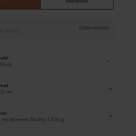
selbst gestalten.
bestellen
Preise ansehen
kl. MwSt.)
ahl
 Stück
mat
 21 cm
ier
 mit dezenter Struktur | 300 g