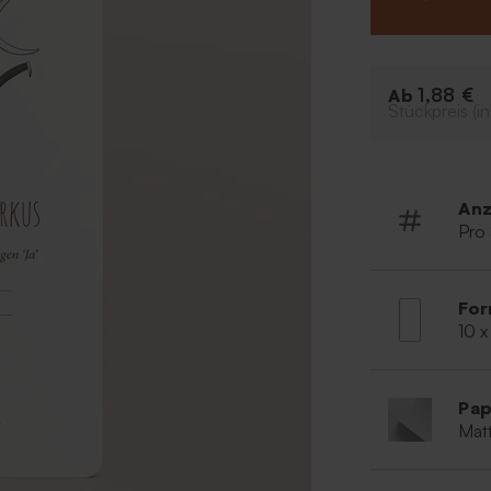
einfach online 
1,88 €
Ab
Stückpreis (in
Anz
Pro
For
10 x
Pap
Matt