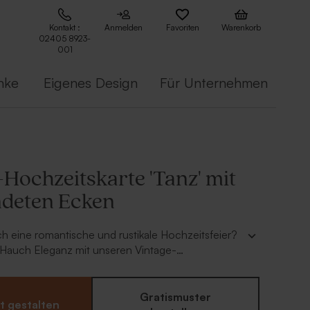
Kontakt :
Anmelden
Favoriten
Warenkorb
02405 8923-
001
nke
Eigenes Design
Für Unternehmen
Hochzeitskarte 'Tanz' mit
deten Ecken
h eine romantische und rustikale Hochzeitsfeier?
 Hauch Eleganz mit unseren Vintage-
 'Rosenpaar lang'. Die romantische Illustration
Hochzeitskarte zeigt ein verliebtes Brautpaar und
iese Einladung zur Landhochzeit lässt sich ganz
Gratismuster
t gestalten