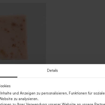
Details
 Seifen - Hibiskus
ookies
nhalte und Anzeigen zu personalisieren, Funktionen für sozia
Mehr anzeigen
Website zu analysieren.
ionen zu Ihrer Verwendung unserer Website an unsere Partner