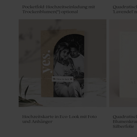
Pocketfold-Hochzeitseinladung mit
Quadratisc
Trockenblumen(*) optional
'Lavendel' m
Trockenblumen 'Eukalyptus' | ca. 50
Eukalyptus
Unterteilungen
Stück)
Hochzeitskarte in Eco-Look mit Foto
Quadratisch
und Anhänger
Blumenkranz
Silberfolie