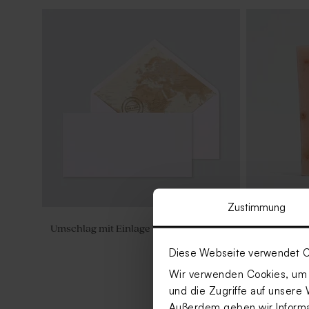
Zustimmung
Umschlag mit Einlage 'Weltkarte'
Rosafarbene
Diese Webseite verwendet C
Wir verwenden Cookies, um I
und die Zugriffe auf unsere 
Außerdem geben wir Informat