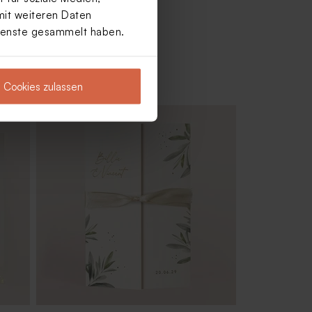
mit weiteren Daten
Dienste gesammelt haben.
Cookies zulassen
12er-Set Gastgeschenke zur Hochzeit
mit hellgrünem Badesalz und
Badebombe