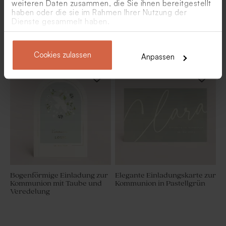
weiteren Daten zusammen, die Sie ihnen bereitgestellt
haben oder die sie im Rahmen Ihrer Nutzung der
Dienste gesammelt haben.
Boarding Pass Einladung zur
Einladungskarte zur
Kommunion mit Foto
Kommunion in Naturpapier-
Optik
Cookies zulassen
Anpassen
Bogenförmige Einladung zur
Elegante Einladungskarte zur
Kommunion mit Taube und
Kommunion in Pastellgrün
Veredelung