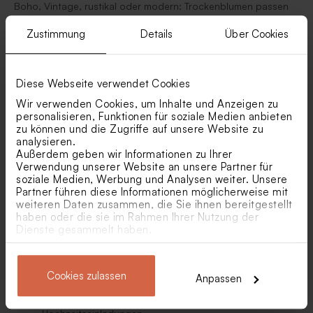
Boho, Vintage, rustikal oder modern: Trockenblumen passen
zu jedem Hochzeitsstil und bringen mit ihrer filigranen
Schönheit eine ganz besondere Atmosphäre in eure
Zustimmung
Details
Über Cookies
Dekoration.
Diese Webseite verwendet Cookies
Warum Trockenblumen perfekt für eure Hochzeit
sind
Wir verwenden Cookies, um Inhalte und Anzeigen zu
personalisieren, Funktionen für soziale Medien anbieten
Getrocknete Blumen haben viele Vorteile – sie sind langlebig,
zu können und die Zugriffe auf unsere Website zu
pflegeleicht und unabhängig von Saison oder Wetter. Mit
analysieren.
Trockenblumen schafft ihr eine stilvolle und gleichzeitig
Außerdem geben wir Informationen zu Ihrer
entspannte Atmosphäre, die eure Gäste sofort spüren
Verwendung unserer Website an unsere Partner für
werden.
soziale Medien, Werbung und Analysen weiter. Unsere
Partner führen diese Informationen möglicherweise mit
weiteren Daten zusammen, die Sie ihnen bereitgestellt
Trockenblumen eignen sich ideal für:
haben oder die sie im Rahmen Ihrer Nutzung der
Dienste gesammelt haben.
Tischdekorationen in kleinen Vasen oder als liegendes
Arrangement
Streudeko aus zarten Blütenblättern
Cookies zulassen
Anpassen
Akzente an Servietten, Namenskarten oder Menükarten
Dekoration von Gastgeschenken und