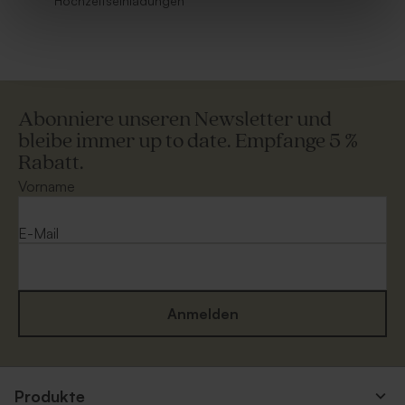
Hochzeitseinladungen
Abonniere unseren Newsletter und
bleibe immer up to date. Empfange 5 %
Rabatt.
Vorname
E-Mail
Anmelden
Produkte