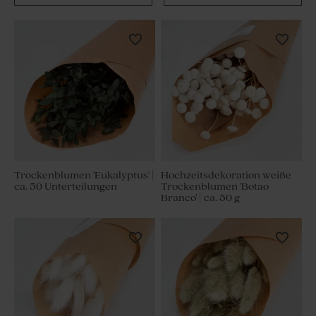
Trockenblumen 'Eukalyptus' |
Hochzeitsdekoration weiße
ca. 50 Unterteilungen
Trockenblumen 'Botao
Branco' | ca. 50 g