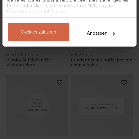
weiteren Daten zusammen, die Sie ihnen bereitgestellt
haben oder die sie im Rahmen Ihrer Nutzung der
Dienste gesammelt haben.
Cookies zulassen
Anpassen
8,50
x
11,50
cm
ø
8,30
cm
Blanko Aufkleber für
Runder blanko Aufkleber für
Weinflaschen
Einmachglas