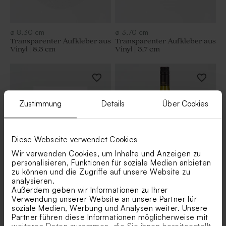
ø
8,30
cm
ø
3,70
cm
Transparenter Aufkleber aus
Transparenter Aufkleber aus
Vinyl | 8,3 cm
Vinyl | 3,7 cm
Zustimmung
Details
Über Cookies
Diese Webseite verwendet Cookies
Wir verwenden Cookies, um Inhalte und Anzeigen zu
personalisieren, Funktionen für soziale Medien anbieten
zu können und die Zugriffe auf unsere Website zu
5,00
x
5,00
cm
8,50
x
11,50
cm
analysieren.
Blanko Aufkleber für
Abgerundeter blanko
Außerdem geben wir Informationen zu Ihrer
Seifenspender
Aufkleber für Weinflaschen
Verwendung unserer Website an unsere Partner für
soziale Medien, Werbung und Analysen weiter. Unsere
Partner führen diese Informationen möglicherweise mit