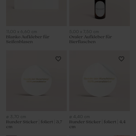
11,00
x
6,60
cm
5,00
x
7,50
cm
Blanko Aufkleber für
Ovaler Aufkleber für
Seifenblasen
Bierflaschen
ø
3,70
cm
ø
4,40
cm
Runder Sticker | foliert | 3,7
Runder Sticker | foliert | 4,4
cm
cm