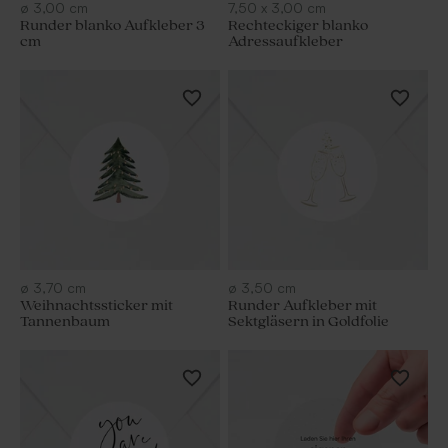
ø
3,00
cm
7,50
x
3,00
cm
Runder blanko Aufkleber 3
Rechteckiger blanko
cm
Adressaufkleber
ø
3,70
cm
ø
3,50
cm
Weihnachtssticker mit
Runder Aufkleber mit
Tannenbaum
Sektgläsern in Goldfolie