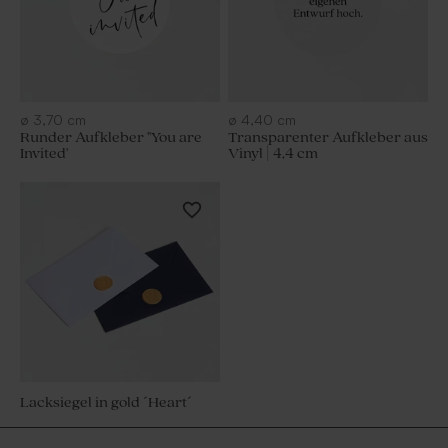
ø
3,70
cm
ø
4,40
cm
Runder Aufkleber ''You are
Transparenter Aufkleber aus
Invited'
Vinyl | 4,4 cm
Lacksiegel in gold ´Heart´