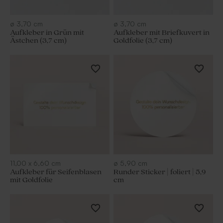
ø
3,70
cm
ø
3,70
cm
Aufkleber in Grün mit
Aufkleber mit Briefkuvert in
Ästchen (3,7 cm)
Goldfolie (3,7 cm)
11,00
x
6,60
cm
ø
5,90
cm
Aufkleber für Seifenblasen
Runder Sticker | foliert | 5,9
mit Goldfolie
cm