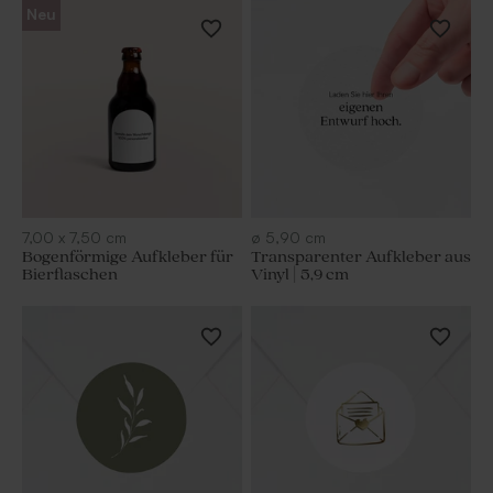
Neu
7,00
x
7,50
cm
ø
5,90
cm
Bogenförmige Aufkleber für
Transparenter Aufkleber aus
Bierflaschen
Vinyl | 5,9 cm