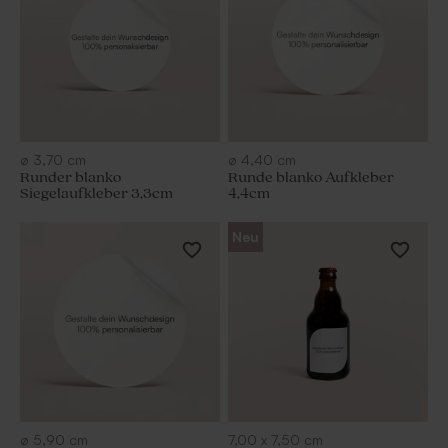
ø
3,70
cm
ø
4,40
cm
Runder blanko
Runde blanko Aufkleber
Siegelaufkleber 3,3cm
4,4cm
Neu
ø
5,90
cm
7,00
x
7,50
cm