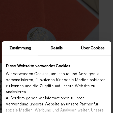
Zustimmung
Details
Über Cookies
Diese Webseite verwendet Cookies
Kostenlose Etiketten für Weihnachtsgeschenke
Wir verwenden Cookies, um Inhalte und Anzeigen zu
personalisieren, Funktionen für soziale Medien anbieten
Neben kleinen Geschenkverpackungen in diversen Formen,
zu können und die Zugriffe auf unsere Website zu
Farben und Designs finden Sie bei uns ebenfalls freeprintable
Geschenkanhänger zum Kennzeichnen Ihrer
analysieren.
Weihnschtsgeschenke. Drucken Sie diese ganz einfach aus,
Außerdem geben wir Informationen zu Ihrer
schneiden sie aus und bringen sie mit Hilfe einer Kordel bzw.
Verwendung unserer Website an unsere Partner für
eines schönen Geschenkbandes an Ihre Weihnachtsgeschenke
an. Vergessen Sie nicht zuvor auf das Geschenketikett zu
soziale Medien, Werbung und Analysen weiter. Unsere