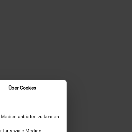
Über Cookies
le Medien anbieten zu können
 für soziale Medien,