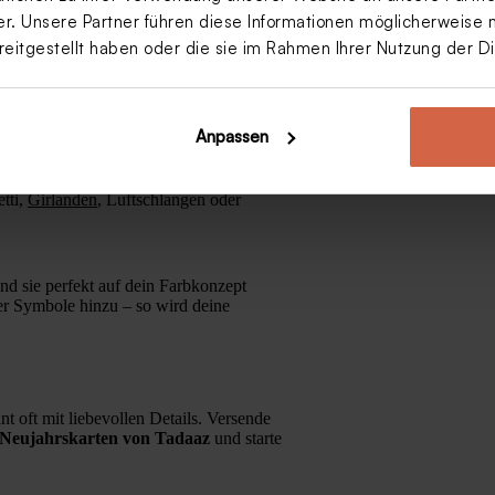
ch traditionelle Bräuche wie
Dinner for
. Unsere Partner führen diese Informationen möglicherweise 
reitgestellt haben oder die sie im Rahmen Ihrer Nutzung der 
r Wunderkerzen mitbringt – oder feiert
Anpassen
tti,
Girlanden
, Luftschlangen oder
nd sie perfekt auf dein Farbkonzept
er Symbole hinzu – so wird deine
t oft mit liebevollen Details. Versende
 Neujahrskarten von Tadaaz
und starte