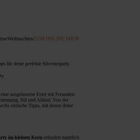
ässe
Weihnachten
ZUM ONLINE SHOP
pps für deine perfekte Silvesterparty
ty
eine ausgelassene Feier mit Freunden:
 Stimmung, Stil und Ablauf. Von der
sechs einfache Tipps, mit denen deine
arty im kleinen Kreis
erfordert natürlich