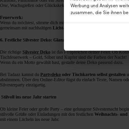
Karaoke, Pantomime oder ein Silvester-Quiz kommen immer gut an. Au
One
, Wachsgießen oder Glückskekse dürfen nicht fehlen.
Werbung und Analysen weiter
zusammen, die Sie ihnen be
Feuerwerk:
Wenn du möchtest, stimme dich mit deinen Gästen ab, wer Raketen ode
gemeinsam mit nachhaltigen
Licht- und Dekoeffekten
im Garten.
6. Festliche Silvester Deko: Glanzvoll ins neue Jahr
Die richtige
Silvester Deko
ist das i-Tüpfelchen deiner Feier. Ob Konfe
Tischfeuerwerk – Gold, Silber und Kupfer sind die Farben der Nacht!
Wenn du ein Motto gewählt hast, gestalte deine Deko passend dazu.
Bei Tadaaz kannst du
Partydeko
oder Tischkarten selbst gestalten
u
abstimmen. Über den Online-Editor fügst du einfach Texte, Namen od
Silvesterparty einzigartig.
Stilvoll ins neue Jahr starten
Ob kleine Feier oder große Party – eine gelungene Silvesternacht beginn
stilvolle Grüße oder Einladungen mit den festlichen
Weihnachts- und
mit einem Lächeln ins neue Jahr.