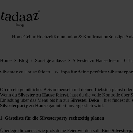
Zum
Inhalt
springen
Home
Geburt
Hochzeit
Kommunion & Konfirmation
Sonstige Anl
Home
Blog
Sonstige anlässe
Silvester zu Hause feiern – 6 Ti
Silvester zu Hause feiern – 6 Tipps für deine perfekte Silvesterpar
Ob du ein gemütliches Beisammensein mit deinen Liebsten planst oder 
Wenn du
Silvester zu Hause feierst
, hast du die volle Kontrolle über
Einladung über das Menü bis hin zur
Silvester Deko
– hier findest du 
Silvesterparty zu Hause
garantiert unvergesslich wird.
1. Gästeliste für die Silvesterparty rechtzeitig planen
Überlege dir zuerst, wie groß deine Feier werden soll. Eine
Silvesterp