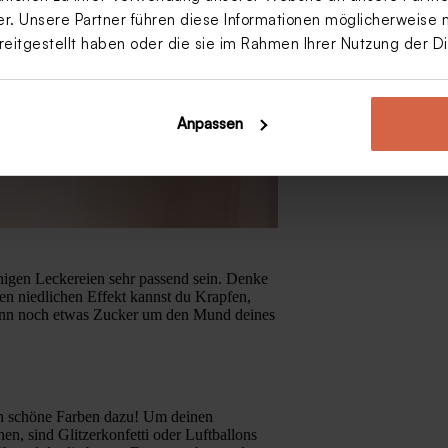
. Unsere Partner führen diese Informationen möglicherweise 
reitgestellt haben oder die sie im Rahmen Ihrer Nutzung der 
Anpassen
nigen Leckereien sehr passend sein. Denke
nen niedlichen Effekt kannst du Krapfen,
enn noch etwas Zucker um den Mund deines
ch schöne Farben dazu! Um deinen
n, sind Glitzerkonfetti oder Luftballons