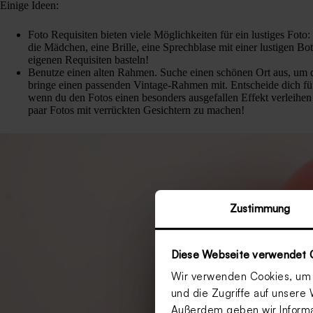
Einige Ideen:
Foto Requisiten bieten viele Möglichkeiten für ein lustiges Foto:
die Mädchen, eine Brille, eine Sprechblase mit einer lustigen Bo
eigenen Requisiten basteln!
Benutze einen alten Rahmen. Suche einen schönen Ort aus, u
bringe einen passenden Vintage-Rahmen mit. Entscheide dich fü
wenn du den Fotos einen besonders ausgefallen Effekt verleihen 
paar Fotos mit verrückten Gesichtern zu machen!
Zustimmung
Diese Webseite verwendet 
Wir verwenden Cookies, um I
und die Zugriffe auf unsere 
Außerdem geben wir Informat