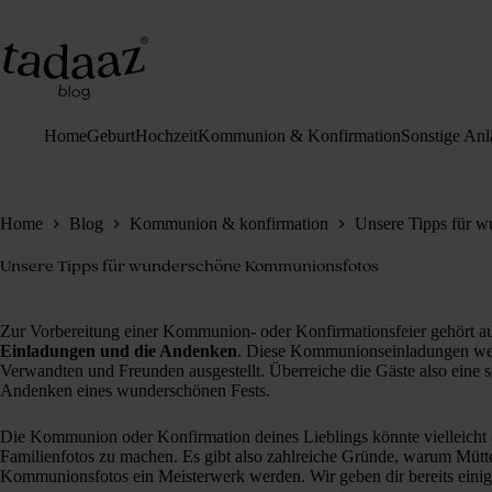
Zum
Inhalt
springen
Home
Geburt
Hochzeit
Kommunion & Konfirmation
Sonstige Anl
Home
Blog
Kommunion & konfirmation
Unsere Tipps für 
Unsere Tipps für wunderschöne Kommunionsfotos
Zur Vorbereitung einer Kommunion- oder Konfirmationsfeier gehört a
Einladungen und die Andenken
. Diese Kommunionseinladungen we
Verwandten und Freunden ausgestellt. Überreiche die Gäste also eine
Andenken eines wunderschönen Fests.
Die Kommunion oder Konfirmation deines Lieblings könnte vielleicht 
Familienfotos zu machen. Es gibt also zahlreiche Gründe, warum Mütte
Kommunionsfotos ein Meisterwerk werden. Wir geben dir bereits einig