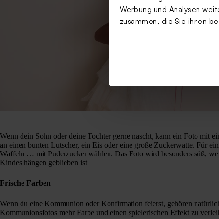
Werbung und Analysen weiter
zusammen, die Sie ihnen be
Wenn dein Sohn oder deine Tochter gerne nascht, kann ein Foto mit ei
an einen bunten Lutscher, ein Eis oder eine große Zuckerwatte. Für ei
Waffeln … mit Puderzucker wählen. Das Foto wird besonders süß, w
Kindes hängen geblieben ist.
Frische Farben
Wenn du eine Kommunion oder Konfirmation feierst, gehören natürli
Kommunionsfotos mehr Farbe und einen spielerischen Effekt zu verleihe