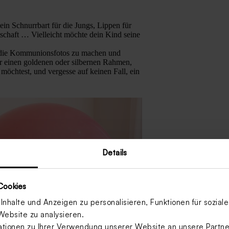
 ein Schnurrbart für die Jungs, Lippen für
tschaft … Vielleicht möchte dein Kind seine
m die Kommunionsfotos zu machen und
r einen goldenen oder silbernen Rahmen,
möchtest, und vergesse auf keinen Fall, ein
Details
Cookies
nhalte und Anzeigen zu personalisieren, Funktionen für sozia
Website zu analysieren.
ionen zu Ihrer Verwendung unserer Website an unsere Partner