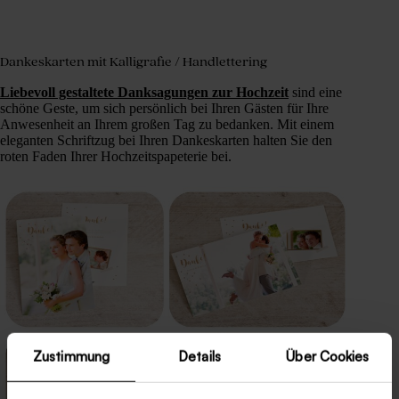
Dankeskarten mit Kalligrafie / Handlettering
Liebevoll gestaltete Danksagungen zur Hochzeit
sind eine
schöne Geste, um sich persönlich bei Ihren Gästen für Ihre
Anwesenheit an Ihrem großen Tag zu bedanken. Mit einem
eleganten Schriftzug bei Ihren Dankeskarten halten Sie den
roten Faden Ihrer Hochzeitspapeterie bei.
Zustimmung
Details
Über Cookies