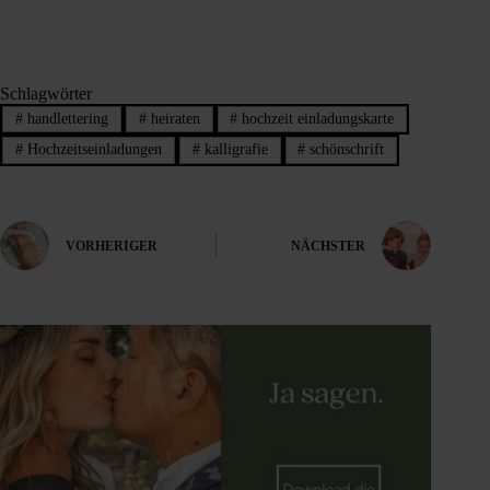
Schlagwörter
#
handlettering
#
heiraten
#
hochzeit einladungskarte
#
Hochzeitseinladungen
#
kalligrafie
#
schönschrift
VORHERIGER
NÄCHSTER