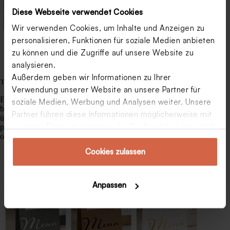
Diese Webseite verwendet Cookies
Wir verwenden Cookies, um Inhalte und Anzeigen zu
personalisieren, Funktionen für soziale Medien anbieten
zu können und die Zugriffe auf unsere Website zu
analysieren.
Außerdem geben wir Informationen zu Ihrer
Tischdeko mit Kalligrafie / Handlettering
Verwendung unserer Website an unsere Partner für
Ein besonderer Anlass wie Ihre Hochzeit verdient ebenfalls
soziale Medien, Werbung und Analysen weiter. Unsere
besondere Deko für den Hochzeitstisch. Von
Menükarten
Partner führen diese Informationen möglicherweise mit
über
Tischkarten
bis hin zu
Freudentränen
–
weiteren Daten zusammen, die Sie ihnen bereitgestellt
perfektionieren Sie Ihre Hochzeitspapeterie mit Kalligrafie
oder Handlettering!
haben oder die sie im Rahmen Ihrer Nutzung der
Dienste gesammelt haben.
Cookies zulassen
Anpassen