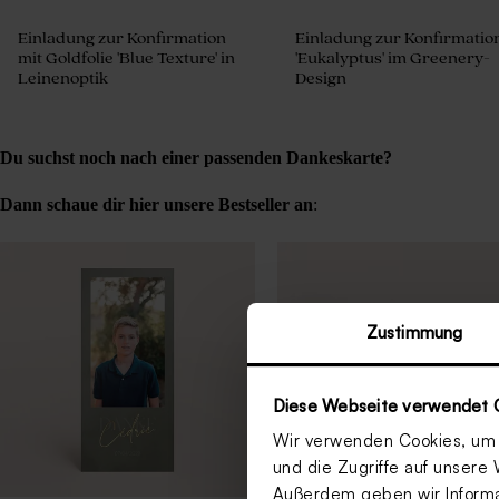
Einladung zur Konfirmation
Einladung zur Konfirmatio
mit Goldfolie 'Blue Texture' in
'Eukalyptus' im Greenery-
Leinenoptik
Design
Du suchst noch nach einer passenden Dankeskarte?
Dann schaue dir hier unsere Bestseller an
:
Zustimmung
Diese Webseite verwendet 
Wir verwenden Cookies, um I
und die Zugriffe auf unsere 
Außerdem geben wir Informat