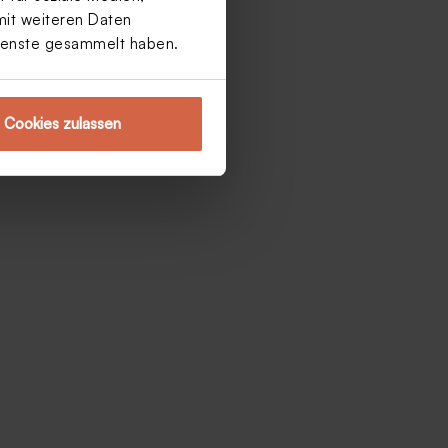
mit weiteren Daten
Dienste gesammelt haben.
Cookies zulassen