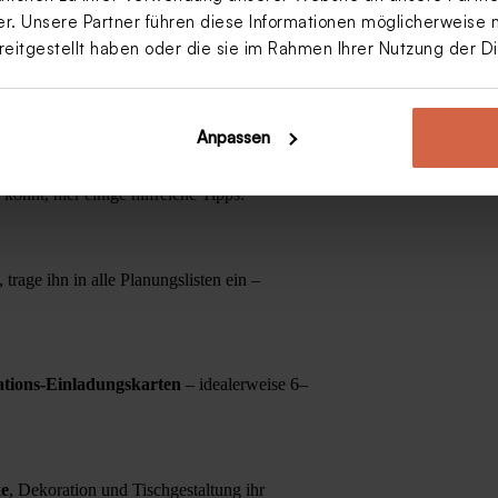
. Unsere Partner führen diese Informationen möglicherweise 
Dankeskarte Konfirmation
reitgestellt haben oder die sie im Rahmen Ihrer Nutzung der 
'Close' | oval
Anpassen
könnt, hier einige hilfreiche Tipps:
rage ihn in alle Planungslisten ein –
tions-Einladungskarten
– idealerweise 6–
ke
, Dekoration und Tischgestaltung ihr