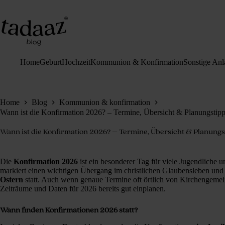
Zum
Inhalt
springen
Home
Geburt
Hochzeit
Kommunion & Konfirmation
Sonstige Anl
Home
Blog
Kommunion & konfirmation
Wann ist die Konfirmation 2026? – Termine, Übersicht & Planungstip
Wann ist die Konfirmation 2026? – Termine, Übersicht & Planungs
Die
Konfirmation 2026
ist ein besonderer Tag für viele Jugendliche u
markiert einen wichtigen Übergang im christlichen Glaubensleben und f
Ostern
statt. Auch wenn genaue Termine oft örtlich von Kirchengemein
Zeiträume und Daten für 2026 bereits gut einplanen.
Wann finden Konfirmationen 2026 statt?