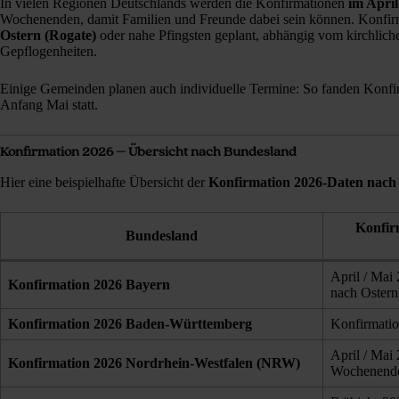
In vielen Regionen Deutschlands werden die Konfirmationen
im Apri
Wochenenden, damit Familien und Freunde dabei sein können. Konfi
Ostern (Rogate)
oder nahe Pfingsten geplant, abhängig vom kirchlich
Gepflogenheiten.
Einige Gemeinden planen auch individuelle Termine: So fanden Konfi
Anfang Mai statt.
Konfirmation 2026 – Übersicht nach Bundesland
Hier eine beispielhafte Übersicht der
Konfirmation 2026-Daten nach
Konfir
Bundesland
April / Mai 
Konfirmation 2026
Bayern
nach Ostern
Konfirmation 2026
Baden‑Württemberg
Konfirmatio
April / Mai 
Konfirmation 2026
Nordrhein‑Westfalen (NRW)
Wochenende