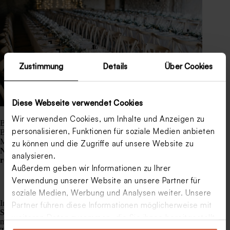
Zustimmung
Details
Über Cookies
Diese Webseite verwendet Cookies
Wir verwenden Cookies, um Inhalte und Anzeigen zu
Bei der
Gestaltung der
Papeterie
lassen sich sanfte
personalisieren, Funktionen für soziale Medien anbieten
Brauntöne mit weißen oder schwarzen Akzenten kombinieren.
Mit
braunfarbenen
Hochzeitskarten
aus echten
zu können und die Zugriffe auf unsere Website zu
Naturmaterialien
stimmen Sie Ihre Gäste auf ein
analysieren.
romantisches
Fest
ein.
Außerdem geben wir Informationen zu Ihrer
Verwendung unserer Website an unsere Partner für
soziale Medien, Werbung und Analysen weiter. Unsere
Im besten Fall machen Sie den Anfang mit einer passenden
Partner führen diese Informationen möglicherweise mit
Save The Date Karte
, die im rustikalen Stil gehalten ist. Wir
weiteren Daten zusammen, die Sie ihnen bereitgestellt
möchten Ihnen daher unsere Auswahl an
braunfarbenen Save-
haben oder die sie im Rahmen Ihrer Nutzung der