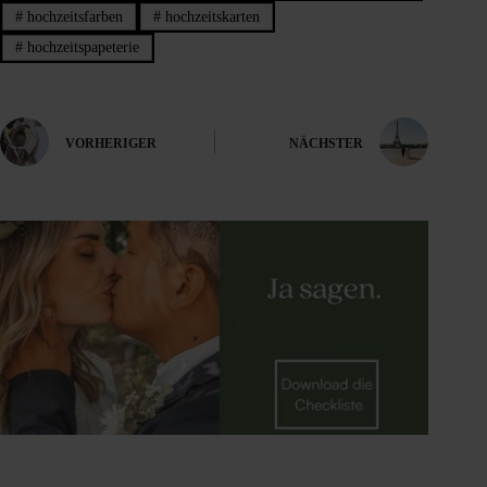
#
hochzeitsfarben
#
hochzeitskarten
#
hochzeitspapeterie
VORHERIGER
NÄCHSTER