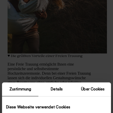
♥ Die größten Vorteile einer Freien Trauung
Eine Freie Trauung ermöglicht Ihnen eine
persönliche und selbstbestimmte
Hochzeitszeremonie. Denn bei einer Freien Trauung
lassen sich die individuellen Gestaltungswünsche
eines Brautpaares ohne amtliche oder religiöse
Vorgaben umsetzen. Egal, ob Sie sich einen
Zustimmung
Details
Über Cookies
feierlichen Rahmen wünschen oder auf eine
lockere…
Ilse Praet
14 August 2019
Diese Webseite verwendet Cookies