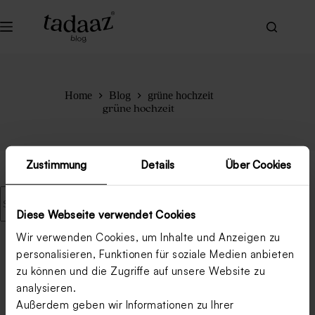
Zum
Inhalt
springen
Home
Blog
grüne hochzeit
grüne hochzeit
Zustimmung
Details
Über Cookies
Keine
Ergebnisse
Diese Webseite verwendet Cookies
Wir verwenden Cookies, um Inhalte und Anzeigen zu
personalisieren, Funktionen für soziale Medien anbieten
zu können und die Zugriffe auf unsere Website zu
analysieren.
Außerdem geben wir Informationen zu Ihrer